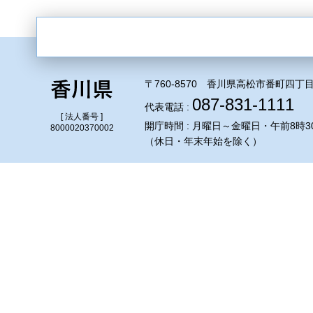
〒760-8570 香川県高松市番町四丁目
087-831-1111
代表電話 :
[ 法人番号 ]
開庁時間 : 月曜日～金曜日・午前8時3
8000020370002
（休日・年末年始を除く）