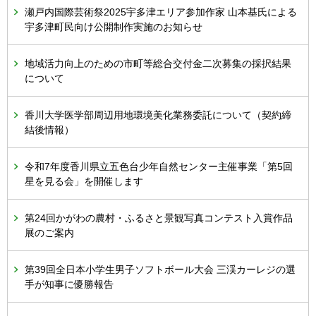
瀬戸内国際芸術祭2025宇多津エリア参加作家 山本基氏による
宇多津町民向け公開制作実施のお知らせ
地域活力向上のための市町等総合交付金二次募集の採択結果
について
香川大学医学部周辺用地環境美化業務委託について（契約締
結後情報）
令和7年度香川県立五色台少年自然センター主催事業「第5回
星を見る会」を開催します
第24回かがわの農村・ふるさと景観写真コンテスト入賞作品
展のご案内
第39回全日本小学生男子ソフトボール大会 三渓カーレジの選
手が知事に優勝報告