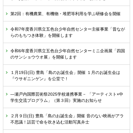
第2回：有機農業、有機物・堆肥等利用を学ぶ研修会を開催
令和7年度香川県立五色台少年自然センター主催事業「昔なが
らのもちつき体験」を開催します
令和6年度香川県立五色台少年自然センターミニ企画展「四国
のサンショウウオ展」を開催します
１月19日(日) 豊島「島のお誕生会」開催 １月のお誕生会は
『ウサギニンゲン』を公堂で！
―瀬戸内国際芸術祭2025学校連携事業－ 「アーティスト×中
学生交流プログラム」（第３回）実施のお知らせ
２月９日(日) 豊島「島のお誕生会」開催 音のない映画がアラ
不思議！話芸で命を吹き込む活動写真弁士