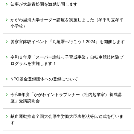
知事が大島青松園を激励訪問します
かがわ里海大学オーダー講座を実施しました（琴平町立琴平
小学校）
警察官体験イベント『丸亀署へ行こう！2024』を開催します
令和６年度「スーパー讃岐っ子育成事業」自転車競技体験プ
ログラムを実施します！
NPO基金登録団体への登録について
令和6年度「かがわイントラプレナー（社内起業家）養成講
座」受講説明会
献血運動推進全国大会厚生労働大臣表彰状等伝達式を行いま
す