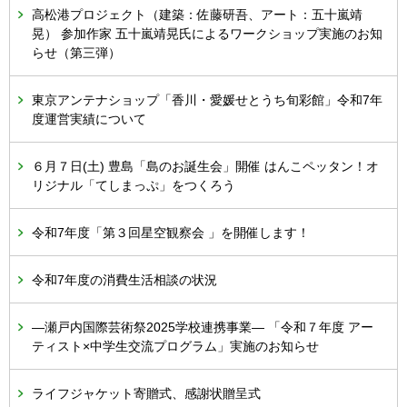
高松港プロジェクト（建築：佐藤研吾、アート：五十嵐靖
晃） 参加作家 五十嵐靖晃氏によるワークショップ実施のお知
らせ（第三弾）
東京アンテナショップ「香川・愛媛せとうち旬彩館」令和7年
度運営実績について
６月７日(土) 豊島「島のお誕生会」開催 はんこペッタン！オ
リジナル「てしまっぷ」をつくろう
令和7年度「第３回星空観察会 」を開催します！
令和7年度の消費生活相談の状況
―瀬戸内国際芸術祭2025学校連携事業― 「令和７年度 アー
ティスト×中学生交流プログラム」実施のお知らせ
ライフジャケット寄贈式、感謝状贈呈式