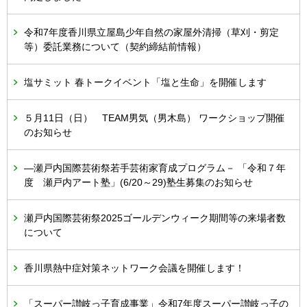
令和7年度香川県立屋島少年自然の家屋外清掃（草刈・剪定
等）委託業務について（契約締結前情報）
塩サミット 春トークイベント「塩と生命」を開催します
５月11日（日） TEAM男気（男木島） ワークショップ開催
のお知らせ
―瀬戸内国際芸術祭若手芸術家育成プログラム－ 「令和７年
度 瀬戸内アート塾」(6/20～29)塾生募集のお知らせ
瀬戸内国際芸術祭2025ゴールデンウィーク期間等の来場者数
について
香川県熱中症対策ネットワーク会議を開催します！
「スーパー讃岐っ子育成事業」令和7年度スーパー讃岐っ子の