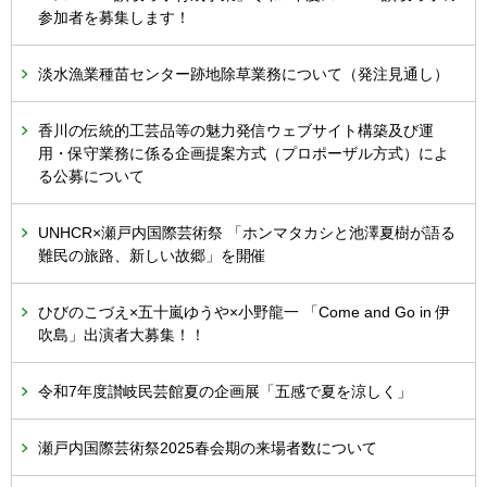
参加者を募集します！
淡水漁業種苗センター跡地除草業務について（発注見通し）
香川の伝統的工芸品等の魅力発信ウェブサイト構築及び運
用・保守業務に係る企画提案方式（プロポーザル方式）によ
る公募について
UNHCR×瀬戸内国際芸術祭 「ホンマタカシと池澤夏樹が語る
難民の旅路、新しい故郷」を開催
ひびのこづえ×五十嵐ゆうや×小野龍一 「Come and Go in 伊
吹島」出演者大募集！！
令和7年度讃岐民芸館夏の企画展「五感で夏を涼しく」
瀬戸内国際芸術祭2025春会期の来場者数について