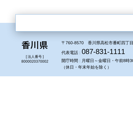
〒760-8570 香川県高松市番町四丁目
087-831-1111
代表電話 :
[ 法人番号 ]
開庁時間 : 月曜日～金曜日・午前8時3
8000020370002
（休日・年末年始を除く）