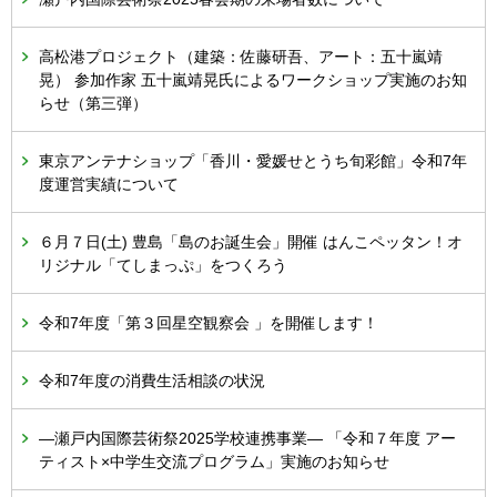
高松港プロジェクト（建築：佐藤研吾、アート：五十嵐靖
晃） 参加作家 五十嵐靖晃氏によるワークショップ実施のお知
らせ（第三弾）
東京アンテナショップ「香川・愛媛せとうち旬彩館」令和7年
度運営実績について
６月７日(土) 豊島「島のお誕生会」開催 はんこペッタン！オ
リジナル「てしまっぷ」をつくろう
令和7年度「第３回星空観察会 」を開催します！
令和7年度の消費生活相談の状況
―瀬戸内国際芸術祭2025学校連携事業― 「令和７年度 アー
ティスト×中学生交流プログラム」実施のお知らせ