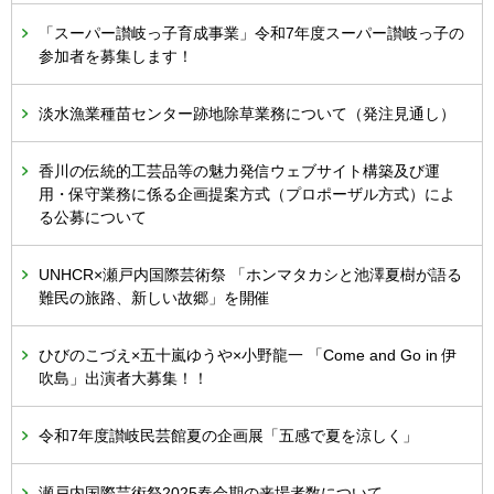
「スーパー讃岐っ子育成事業」令和7年度スーパー讃岐っ子の
参加者を募集します！
淡水漁業種苗センター跡地除草業務について（発注見通し）
香川の伝統的工芸品等の魅力発信ウェブサイト構築及び運
用・保守業務に係る企画提案方式（プロポーザル方式）によ
る公募について
UNHCR×瀬戸内国際芸術祭 「ホンマタカシと池澤夏樹が語る
難民の旅路、新しい故郷」を開催
ひびのこづえ×五十嵐ゆうや×小野龍一 「Come and Go in 伊
吹島」出演者大募集！！
令和7年度讃岐民芸館夏の企画展「五感で夏を涼しく」
瀬戸内国際芸術祭2025春会期の来場者数について