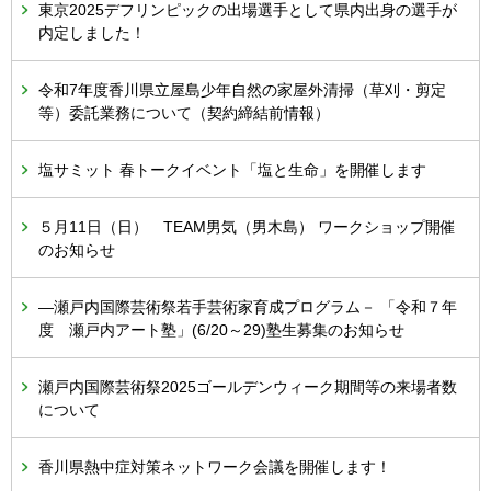
東京2025デフリンピックの出場選手として県内出身の選手が
内定しました！
令和7年度香川県立屋島少年自然の家屋外清掃（草刈・剪定
等）委託業務について（契約締結前情報）
塩サミット 春トークイベント「塩と生命」を開催します
５月11日（日） TEAM男気（男木島） ワークショップ開催
のお知らせ
―瀬戸内国際芸術祭若手芸術家育成プログラム－ 「令和７年
度 瀬戸内アート塾」(6/20～29)塾生募集のお知らせ
瀬戸内国際芸術祭2025ゴールデンウィーク期間等の来場者数
について
香川県熱中症対策ネットワーク会議を開催します！