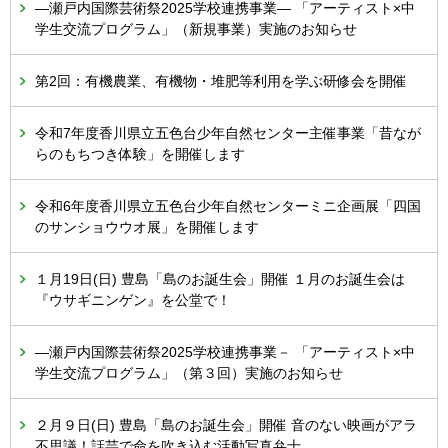
―瀬戸内国際芸術祭2025学校連携事業― 「アーティスト×中
学生交流プログラム」（新規事業）実施のお知らせ
第2回：有機農業、有機物・堆肥等利用を学ぶ研修会を開催
令和7年度香川県立五色台少年自然センター主催事業「昔なが
らのもちつき体験」を開催します
令和6年度香川県立五色台少年自然センターミニ企画展「四国
のサンショウウオ展」を開催します
１月19日(日) 豊島「島のお誕生会」開催 １月のお誕生会は
『ウサギニンゲン』を公堂で！
―瀬戸内国際芸術祭2025学校連携事業－ 「アーティスト×中
学生交流プログラム」（第３回）実施のお知らせ
２月９日(日) 豊島「島のお誕生会」開催 音のない映画がアラ
不思議！話芸で命を吹き込む活動写真弁士