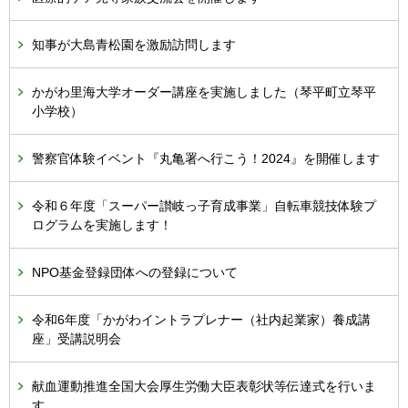
知事が大島青松園を激励訪問します
かがわ里海大学オーダー講座を実施しました（琴平町立琴平
小学校）
警察官体験イベント『丸亀署へ行こう！2024』を開催します
令和６年度「スーパー讃岐っ子育成事業」自転車競技体験プ
ログラムを実施します！
NPO基金登録団体への登録について
令和6年度「かがわイントラプレナー（社内起業家）養成講
座」受講説明会
献血運動推進全国大会厚生労働大臣表彰状等伝達式を行いま
す