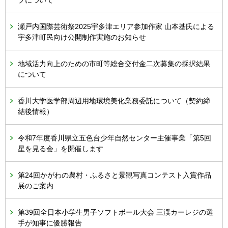
プについて
瀬戸内国際芸術祭2025宇多津エリア参加作家 山本基氏による
宇多津町民向け公開制作実施のお知らせ
地域活力向上のための市町等総合交付金二次募集の採択結果
について
香川大学医学部周辺用地環境美化業務委託について（契約締
結後情報）
令和7年度香川県立五色台少年自然センター主催事業「第5回
星を見る会」を開催します
第24回かがわの農村・ふるさと景観写真コンテスト入賞作品
展のご案内
第39回全日本小学生男子ソフトボール大会 三渓カーレジの選
手が知事に優勝報告