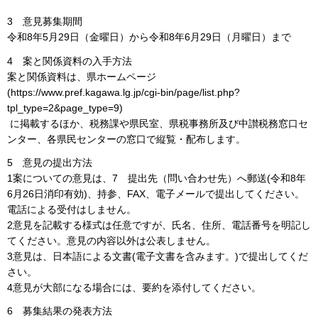
3 意見募集期間
令和8年5月29日（金曜日）から令和8年6月29日（月曜日）まで
4 案と関係資料の入手方法
案と関係資料は、県ホームページ
(https://www.pref.kagawa.lg.jp/cgi-bin/page/list.php?
tpl_type=2&page_type=9)
に掲載するほか、税務課や県民室、県税事務所及び中讃税務窓口セ
ンター、各県民センターの窓口で縦覧・配布します。
5 意見の提出方法
1案についての意見は、7 提出先（問い合わせ先）へ郵送(令和8年
6月26日消印有効)、持参、FAX、電子メールで提出してください。
電話による受付はしません。
2意見を記載する様式は任意ですが、氏名、住所、電話番号を明記し
てください。意見の内容以外は公表しません。
3意見は、日本語による文書(電子文書を含みます。)で提出してくだ
さい。
4意見が大部になる場合には、要約を添付してください。
6 募集結果の発表方法