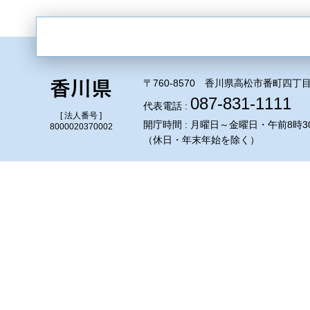
〒760-8570 香川県高松市番町四丁目
087-831-1111
代表電話 :
[ 法人番号 ]
開庁時間 : 月曜日～金曜日・午前8時3
8000020370002
（休日・年末年始を除く）