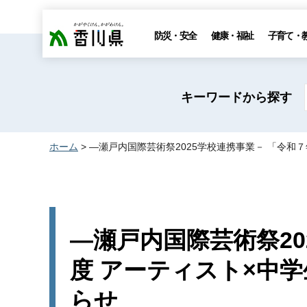
香川県
防災・安全
健康・福祉
子育て・
キーワードから探す
ホーム
> ―瀬戸内国際芸術祭2025学校連携事業－ 「令
―瀬戸内国際芸術祭20
度 アーティスト×中
らせ