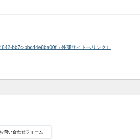
365a-8e2e-4842-bb7c-bbc44e8ba00f（外部サイトへリンク）