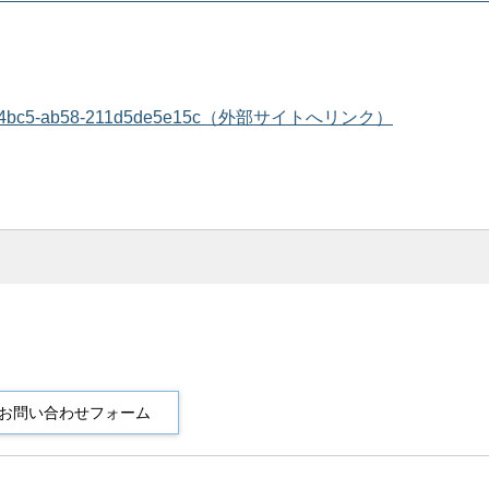
2470-ef3d-4bc5-ab58-211d5de5e15c（外部サイトへリンク）