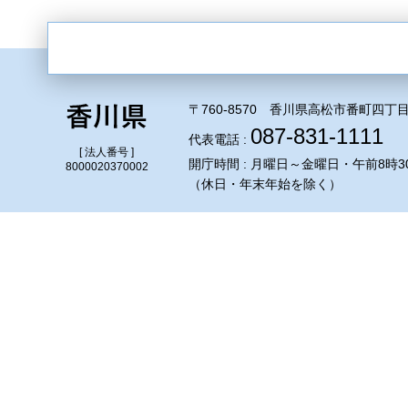
〒760-8570 香川県高松市番町四丁目
087-831-1111
代表電話 :
[ 法人番号 ]
開庁時間 : 月曜日～金曜日・午前8時3
8000020370002
（休日・年末年始を除く）