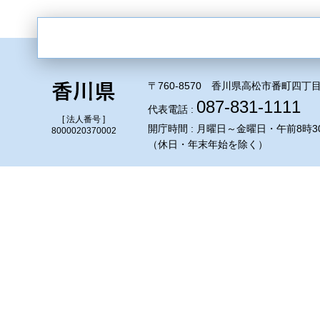
〒760-8570 香川県高松市番町四丁目
087-831-1111
代表電話 :
[ 法人番号 ]
開庁時間 : 月曜日～金曜日・午前8時3
8000020370002
（休日・年末年始を除く）