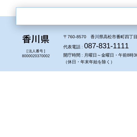
〒760-8570 香川県高松市番町四丁目
087-831-1111
代表電話 :
[ 法人番号 ]
開庁時間 : 月曜日～金曜日・午前8時3
8000020370002
（休日・年末年始を除く）