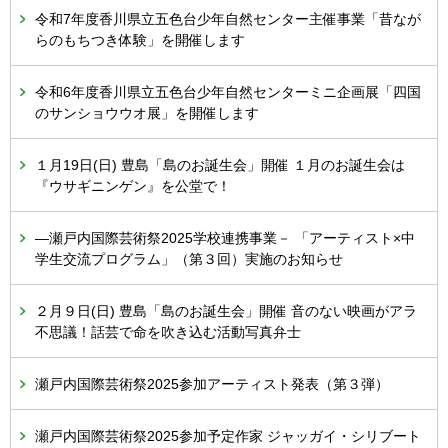
令和7年度香川県立五色台少年自然センター主催事業「昔なが
らのもちつき体験」を開催します
令和6年度香川県立五色台少年自然センターミニ企画展「四国
のサンショウウオ展」を開催します
１月19日(日) 豊島「島のお誕生会」開催 １月のお誕生会は
『ウサギニンゲン』を公堂で！
―瀬戸内国際芸術祭2025学校連携事業－ 「アーティスト×中
学生交流プログラム」（第３回）実施のお知らせ
２月９日(日) 豊島「島のお誕生会」開催 音のない映画がアラ
不思議！話芸で命を吹き込む活動写真弁士
瀬戸内国際芸術祭2025参加アーティスト発表（第３弾）
瀬戸内国際芸術祭2025参加予定作家 ジャッガイ・シリブート