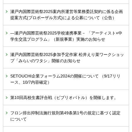
瀬戸内国際芸術祭2025案内所運営等業務委託契約に係る企画
提案方式(プロポーザル方式)による公募について（公告）
―瀬戸内国際芸術祭2025学校連携事業－ 「アーティスト×中
学生交流プログラム」（新規事業）実施のお知らせ
瀬戸内国際芸術祭2025参加予定作家 松井えり菜ワークショッ
プ「みらいのワタシ」開催のお知らせ
SETOUCHI企業フォーラム2024の開催について （9/17リリ
ース、10/7内容確定）
第10回高校生書評合戦（ビブリオバトル）を開催します。
フロン排出抑制法施行規則第49条第1号の規定に基づく認定
について