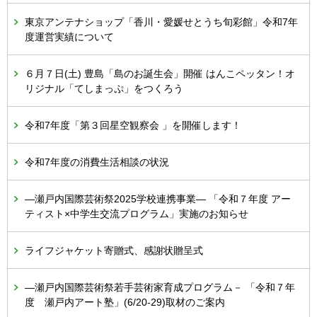
東京アンテナショップ「香川・愛媛せとうち旬彩館」令和7年
度運営実績について
６月７日(土) 豊島「島のお誕生会」開催 はんこペッタン！オ
リジナル「てしまっぷ」をつくろう
令和7年度「第３回星空観察会 」を開催します！
令和7年度の消費生活相談の状況
―瀬戸内国際芸術祭2025学校連携事業― 「令和７年度 アー
ティスト×中学生交流プログラム」実施のお知らせ
ライフジャケット寄贈式、感謝状贈呈式
―瀬戸内国際芸術祭若手芸術家育成プログラム－ 「令和７年
度 瀬戸内アート塾」(6/20-29)取材のご案内