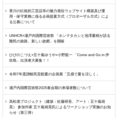
香川の伝統的工芸品等の魅力発信ウェブサイト構築及び運
用・保守業務に係る企画提案方式（プロポーザル方式）によ
る公募について
UNHCR×瀬戸内国際芸術祭 「ホンマタカシと池澤夏樹が語る
難民の旅路、新しい故郷」を開催
ひびのこづえ×五十嵐ゆうや×小野龍一 「Come and Go in 伊
吹島」出演者大募集！！
令和7年度讃岐民芸館夏の企画展「五感で夏を涼しく」
瀬戸内国際芸術祭2025春会期の来場者数について
高松港プロジェクト（建築：佐藤研吾、アート：五十嵐靖
晃） 参加作家 五十嵐靖晃氏によるワークショップ実施のお知
らせ（第三弾）