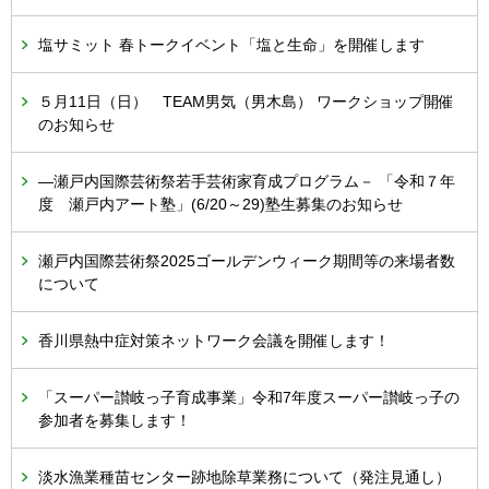
塩サミット 春トークイベント「塩と生命」を開催します
５月11日（日） TEAM男気（男木島） ワークショップ開催
のお知らせ
―瀬戸内国際芸術祭若手芸術家育成プログラム－ 「令和７年
度 瀬戸内アート塾」(6/20～29)塾生募集のお知らせ
瀬戸内国際芸術祭2025ゴールデンウィーク期間等の来場者数
について
香川県熱中症対策ネットワーク会議を開催します！
「スーパー讃岐っ子育成事業」令和7年度スーパー讃岐っ子の
参加者を募集します！
淡水漁業種苗センター跡地除草業務について（発注見通し）