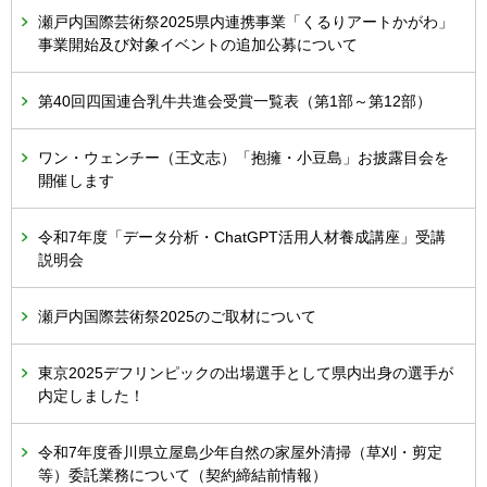
瀬戸内国際芸術祭2025県内連携事業「くるりアートかがわ」
事業開始及び対象イベントの追加公募について
第40回四国連合乳牛共進会受賞一覧表（第1部～第12部）
ワン・ウェンチー（王文志）「抱擁・小豆島」お披露目会を
開催します
令和7年度「データ分析・ChatGPT活用人材養成講座」受講
説明会
瀬戸内国際芸術祭2025のご取材について
東京2025デフリンピックの出場選手として県内出身の選手が
内定しました！
令和7年度香川県立屋島少年自然の家屋外清掃（草刈・剪定
等）委託業務について（契約締結前情報）