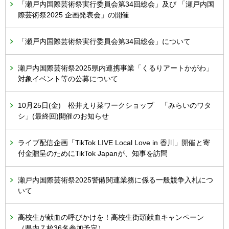
「瀬戸内国際芸術祭実行委員会第34回総会」及び 「瀬戸内国
際芸術祭2025 企画発表会」の開催
「瀬戸内国際芸術祭実行委員会第34回総会」について
瀬戸内国際芸術祭2025県内連携事業「くるりアートかがわ」
対象イベント等の公募について
10月25日(金) 松井えり菜ワークショップ 「みらいのワタ
シ」(最終回)開催のお知らせ
ライブ配信企画「TikTok LIVE Local Love in 香川」開催と寄
付金贈呈のためにTikTok Japanが、知事を訪問
瀬戸内国際芸術祭2025警備関連業務に係る一般競争入札につ
いて
高校生が献血の呼びかけを！高校生街頭献血キャンペーン
（県内７校36名参加予定）