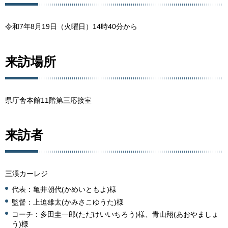
令和7年8月19日（火曜日）14時40分から
来訪場所
県庁舎本館11階第三応接室
来訪者
三渓カーレジ
代表：亀井朝代(かめいともよ)様
監督：上迫雄太(かみさこゆうた)様
コーチ：多田圭一郎(ただけいいちろう)様、青山翔(あおやましょ
う)様