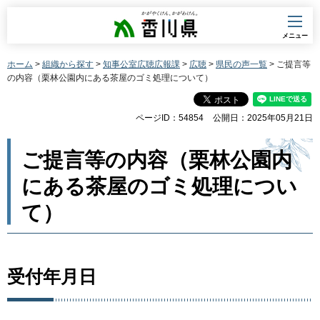
香川県
メニュー
ホーム
>
組織から探す
>
知事公室広聴広報課
>
広聴
>
県民の声一覧
> ご提言等
の内容（栗林公園内にある茶屋のゴミ処理について）
ページID：54854
公開日：2025年05月21日
ご提言等の内容（栗林公園内
にある茶屋のゴミ処理につい
て）
受付年月日