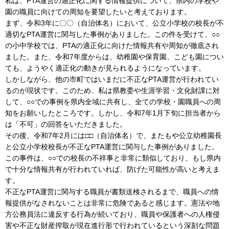
私は、PTA運営の適正化に関する情報提供について、県内の学校や
園の職員に向けての周知を要望したいと考えております。
まず、令和3年に〇〇（自治体名）において、公立小学校の校長が不
適切なPTA運営に関与した事例がありました。この件を受けて、○○
の小中学校では、PTAの適正化に向けた情報共有や周知が徹底され
ました。また、令和7年度からは、幼稚園や保育園、こども園につい
ても、ようやく適正化の動きが見られるようになっています。
しかしながら、他の市町ではいまだに不正なPTA運営が行われてい
るのが現状です。このため、私は県教委や生涯学習・文化財課に対
して、○○での事例を県内全域に共有し、全ての学校・園職員への周
知をお願いしたところです。しかし、令和7年1月下旬に担当者から
は「不可」の回答をいただきました。
その後、令和7年2月には□□（自治体名）で、またもや公立幼稚園長
と公立小学校校長が不正なPTA運営に関与した事例がありました。
この事件は、○○での校長の不祥事と非常に類似しており、もし県内
で十分な情報共有が行われていれば、防げた可能性が高いと考えま
す。
不正なPTA運営に関与する職員が書類送検されるまで、職員への情
報提供がなされないことは非常に危険であると感じます。憲法や地
方公務員法に違反する行為が続いており、職員や保護者への人権侵
害や不正な財産搾取が現在進行形で行われているという深刻な問題