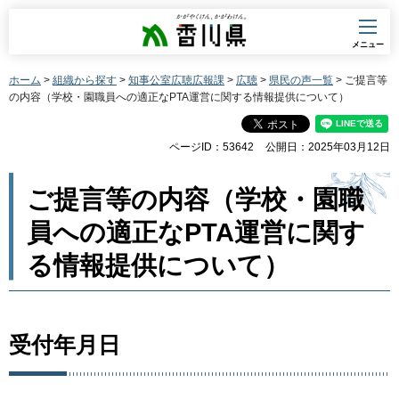
香川県
メニュー
ホーム
>
組織から探す
>
知事公室広聴広報課
>
広聴
>
県民の声一覧
> ご提言等
の内容（学校・園職員への適正なPTA運営に関する情報提供について）
ページID：53642
公開日：2025年03月12日
ご提言等の内容（学校・園職
員への適正なPTA運営に関す
る情報提供について）
受付年月日