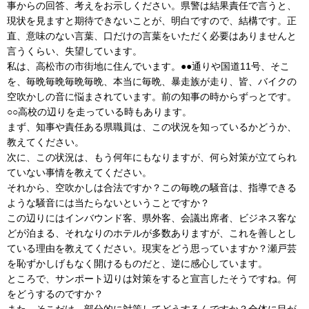
事からの回答、考えをお示しください。県警は結果責任で言うと、
現状を見ますと期待できないことが、明白ですので、結構です。正
直、意味のない言葉、口だけの言葉をいただく必要はありませんと
言うくらい、失望しています。
私は、高松市の市街地に住んでいます。●●通りや国道11号、そこ
を、毎晩毎晩毎晩毎晩、本当に毎晩、暴走族が走り、皆、バイクの
空吹かしの音に悩まされています。前の知事の時からずっとです。
○○高校の辺りを走っている時もあります。
まず、知事や責任ある県職員は、この状況を知っているかどうか、
教えてください。
次に、この状況は、もう何年にもなりますが、何ら対策が立てられ
ていない事情を教えてください。
それから、空吹かしは合法ですか？この毎晩の騒音は、指導できる
ような騒音には当たらないということですか？
この辺りにはインバウンド客、県外客、会議出席者、ビジネス客な
どが泊まる、それなりのホテルが多数ありますが、これを善しとし
ている理由を教えてください。現実をどう思っていますか？瀬戸芸
を恥ずかしげもなく開けるものだと、逆に感心しています。
ところで、サンポート辺りは対策をすると宣言したそうですね。何
をどうするのですか？
また、そこだけ、部分的に対策してどうするんですか？全体に目が