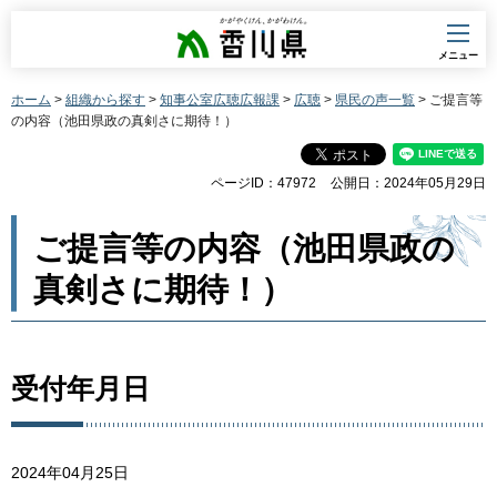
香川県
メニュー
ホーム
>
組織から探す
>
知事公室広聴広報課
>
広聴
>
県民の声一覧
> ご提言等
の内容（池田県政の真剣さに期待！）
ページID：47972
公開日：2024年05月29日
ご提言等の内容（池田県政の
真剣さに期待！）
受付年月日
2024年04月25日