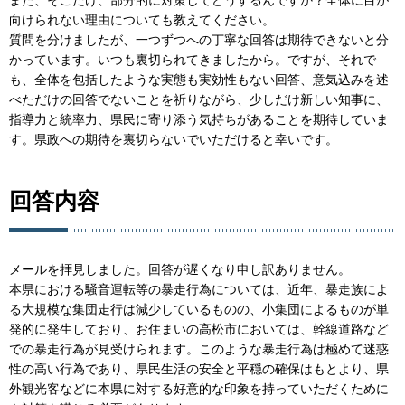
向けられない理由についても教えてください。
質問を分けましたが、一つずつへの丁寧な回答は期待できないと分
かっています。いつも裏切られてきましたから。ですが、それで
も、全体を包括したような実態も実効性もない回答、意気込みを述
べただけの回答でないことを祈りながら、少しだけ新しい知事に、
指導力と統率力、県民に寄り添う気持ちがあることを期待していま
す。県政への期待を裏切らないでいただけると幸いです。
回答内容
メールを拝見しました。回答が遅くなり申し訳ありません。
本県における騒音運転等の暴走行為については、近年、暴走族によ
る大規模な集団走行は減少しているものの、小集団によるものが単
発的に発生しており、お住まいの高松市においては、幹線道路など
での暴走行為が見受けられます。このような暴走行為は極めて迷惑
性の高い行為であり、県民生活の安全と平穏の確保はもとより、県
外観光客などに本県に対する好意的な印象を持っていただくために