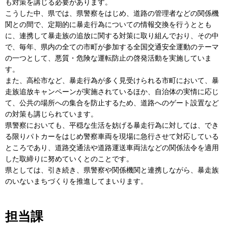
も対策を講じる必要があります。
こうした中、県では、県警察をはじめ、道路の管理者などの関係機
関との間で、定期的に暴走行為についての情報交換を行うととも
に、連携して暴走族の追放に関する対策に取り組んでおり、その中
で、毎年、県内の全ての市町が参加する全国交通安全運動のテーマ
の一つとして、悪質・危険な運転防止の啓発活動を実施していま
す。
また、高松市など、暴走行為が多く見受けられる市町において、暴
走族追放キャンペーンが実施されているほか、自治体の実情に応じ
て、公共の場所への集合を防止するため、道路へのゲート設置など
の対策も講じられています。
県警察においても、平穏な生活を妨げる暴走行為に対しては、でき
る限りパトカーをはじめ警察車両を現場に急行させて対応している
ところであり、道路交通法や道路運送車両法などの関係法令を適用
した取締りに努めていくとのことです。
県としては、引き続き、県警察や関係機関と連携しながら、暴走族
のいないまちづくりを推進してまいります。
担当課