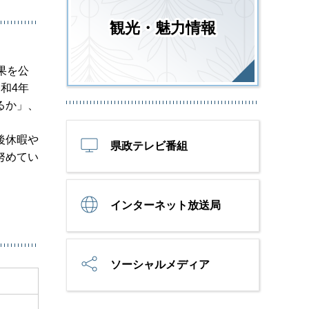
観光・魅力情報
果を公
和4年
るか」、
後休暇や
県政テレビ番組
努めてい
インターネット放送局
ソーシャルメディア