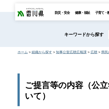
香川県
防災・安全
健康・福祉
子育て・
キーワードから探す
ホーム
>
組織から探す
>
知事公室広聴広報課
>
広聴
>
県民
ご提言等の内容（公立
いて）