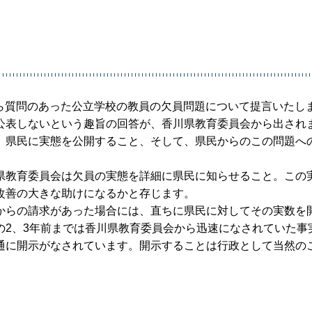
員から質問のあった公立学校の教員の欠員問題について提言いたし
公表しないという趣旨の回答が、香川県教育委員会から出され
、県民に実態を公開すること、そして、県民からのこの問題へ
県教育委員会は欠員の実態を詳細に県民に知らせること。この
改善の大きな助けになるかと存じます。
からの請求があった場合には、直ちに県民に対してその実数を
の2、3年前までは香川県教育委員会から迅速になされていた事
通に開示がなされています。開示することは行政として当然の