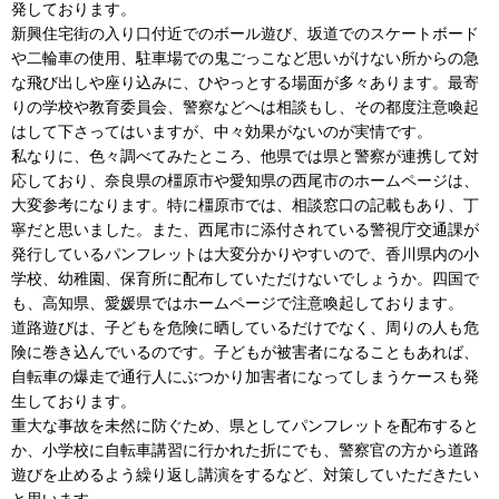
発しております。
新興住宅街の入り口付近でのボール遊び、坂道でのスケートボード
や二輪車の使用、駐車場での鬼ごっこなど思いがけない所からの急
な飛び出しや座り込みに、ひやっとする場面が多々あります。最寄
りの学校や教育委員会、警察などへは相談もし、その都度注意喚起
はして下さってはいますが、中々効果がないのが実情です。
私なりに、色々調べてみたところ、他県では県と警察が連携して対
応しており、奈良県の橿原市や愛知県の西尾市のホームページは、
大変参考になります。特に橿原市では、相談窓口の記載もあり、丁
寧だと思いました。また、西尾市に添付されている警視庁交通課が
発行しているパンフレットは大変分かりやすいので、香川県内の小
学校、幼稚園、保育所に配布していただけないでしょうか。四国で
も、高知県、愛媛県ではホームページで注意喚起しております。
道路遊びは、子どもを危険に晒しているだけでなく、周りの人も危
険に巻き込んでいるのです。子どもが被害者になることもあれば、
自転車の爆走で通行人にぶつかり加害者になってしまうケースも発
生しております。
重大な事故を未然に防ぐため、県としてパンフレットを配布すると
か、小学校に自転車講習に行かれた折にでも、警察官の方から道路
遊びを止めるよう繰り返し講演をするなど、対策していただきたい
と思います。