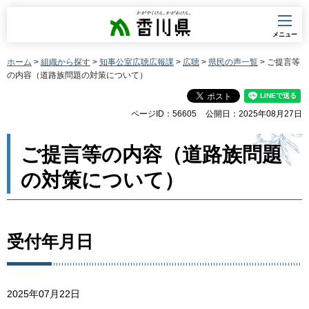
香川県
メニュー
ホーム
>
組織から探す
>
知事公室広聴広報課
>
広聴
>
県民の声一覧
> ご提言等
の内容（道路族問題の対策について）
ページID：56605
公開日：2025年08月27日
ご提言等の内容（道路族問題
の対策について）
受付年月日
2025年07月22日