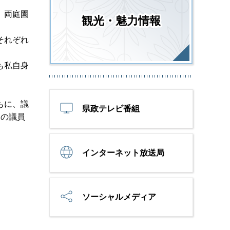
、両庭園
観光・魅力情報
それぞれ
も私自身
もに、議
県政テレビ番組
名の議員
インターネット放送局
ソーシャルメディア