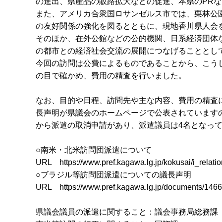
の進出、県産品の販路拡大などの促進、本県のPR
また、アメリカ合衆国ロサンゼルス市では、栗林公
の友好関係の強化を図るとともに、現地香川県人会
そのほか、在外公館などの公的機関、日系経済団体
の都市との経済社会交流の展開につなげることとし
今回の訪問は公費によるものであることから、こう
の目で確かめ、費用の精査を行いました。
なお、目的や日程、訪問先や主な内容、費用の精査
長声明が県議会のホームページで公表されています
から派遣の取消申請があり、派遣議員は4名となっ
○南米・北米訪問団派遣について
URL https://www.pref.kagawa.lg.jp/kokusai/i_relati
○ブラジル等訪問団派遣についての議長声明
URL https://www.pref.kagawa.lg.jp/documents/1466
県議会議員の派遣に関すること：議会事務局総務課