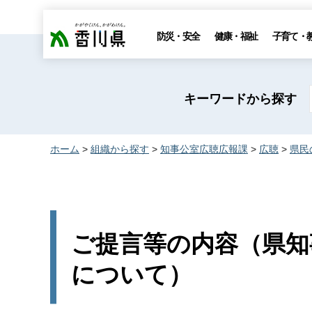
香川県
防災・安全
健康・福祉
子育て・
キーワードから探す
ホーム
>
組織から探す
>
知事公室広聴広報課
>
広聴
>
県民
ご提言等の内容（県知
について）