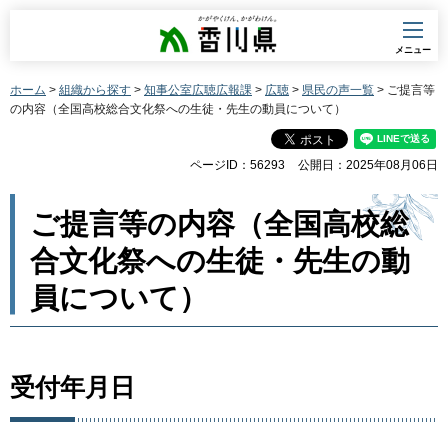
香川県
メニュー
ホーム
>
組織から探す
>
知事公室広聴広報課
>
広聴
>
県民の声一覧
> ご提言等
の内容（全国高校総合文化祭への生徒・先生の動員について）
ページID：56293
公開日：2025年08月06日
ご提言等の内容（全国高校総
合文化祭への生徒・先生の動
員について）
受付年月日