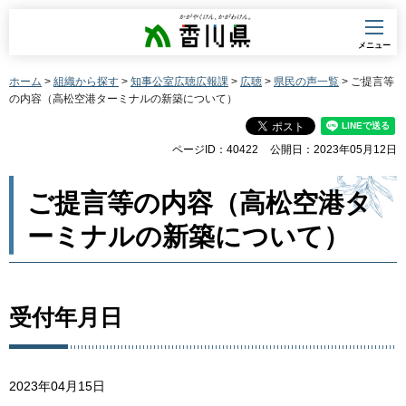
香川県
メニュー
ホーム
>
組織から探す
>
知事公室広聴広報課
>
広聴
>
県民の声一覧
> ご提言等
の内容（高松空港ターミナルの新築について）
ページID：40422
公開日：2023年05月12日
ご提言等の内容（高松空港タ
ーミナルの新築について）
受付年月日
2023年04月15日