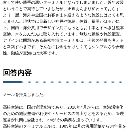
古くて使い勝手の悪いターミナルとなってしまいました。近年改装
ということで期待していましたが、正直あんまり変わっておらず、
より一層、海外や全国のお客さまを迎えるような施設にはとても思
えません。現状では目新しい神戸や徳島、佐賀、福岡がはるかに
上。国内・海外共用でデザイン共にもっともお手本とすべきは熊本
空港。木をふんだんに取り入れています。無駄な動線や施設配置、
デザインに問題がある高松空港ターミナルは、今後の発展を考える
と新築すべきです。そんなにお金をかけなくてもシンプルさや合理
性、動線が空港には大事です。
回答内容
メールを拝見しました。
高松空港は、国の管理空港であり、2018年4月からは、空港活性化
のための施設整備や利便性・サービスの向上などを図るため、管理
運営が民間に委託され、○○がその業務を担っています。
高松空港のターミナルビルは、1989年12月の供用開始から34年目を