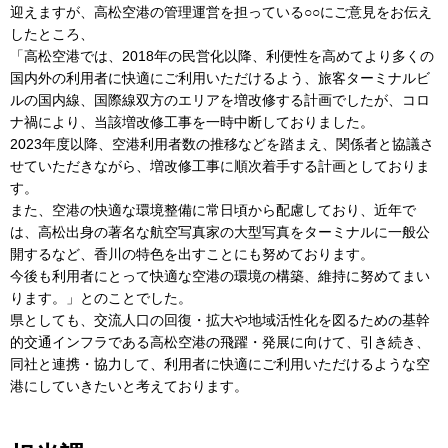
迎えますが、高松空港の管理運営を担っている○○にご意見をお伝え
したところ、
「高松空港では、2018年の民営化以降、利便性を高めてより多くの
国内外の利用者に快適にご利用いただけるよう、旅客ターミナルビ
ルの国内線、国際線双方のエリアを増改修する計画でしたが、コロ
ナ禍により、当該増改修工事を一時中断しておりました。
2023年度以降、空港利用者数の推移などを踏まえ、関係者と協議さ
せていただきながら、増改修工事に順次着手する計画としておりま
す。
また、空港の快適な環境整備に常日頃から配慮しており、近年で
は、高松出身の著名な航空写真家の大型写真をターミナルに一般公
開するなど、香川の特色を出すことにも努めております。
今後も利用者にとって快適な空港の環境の構築、維持に努めてまい
ります。」とのことでした。
県としても、交流人口の回復・拡大や地域活性化を図るための基幹
的交通インフラである高松空港の飛躍・発展に向けて、引き続き、
同社と連携・協力して、利用者に快適にご利用いただけるような空
港にしていきたいと考えております。