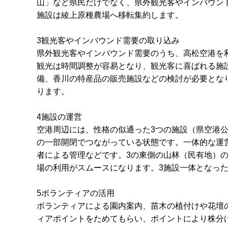
山」など県民だけでなく、県外観光客やインバウン
施設は綾上原種農場へ移転集約します。
3観光客やインバウンド需要の取り込み
県外観光客やインバウンド需要のうち、高松空港を
観光は時間調整が容易となり、観光客に喜ばれる施
備、香川の特産品の販売施設などの検討が必要とな
ります。
4施設の運営
空港周辺には、性格の似通った3つの施設（県空港
の一部開閉でつながっている状態です。一体的な運
者による管理などです。3の東側の山林（民有地）
場の利用がスムースになります。3施設一体となっ
5ボランティアの活用
ボランティアによる園内案内、苗木の植付けや花壇
ィアポイントをためてもらい、ポイントにより株分