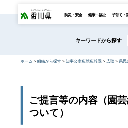
香川県
防災・安全
健康・福祉
子育て・
キーワードから探す
ホーム
>
組織から探す
>
知事公室広聴広報課
>
広聴
>
県民
ご提言等の内容（園芸
ついて）