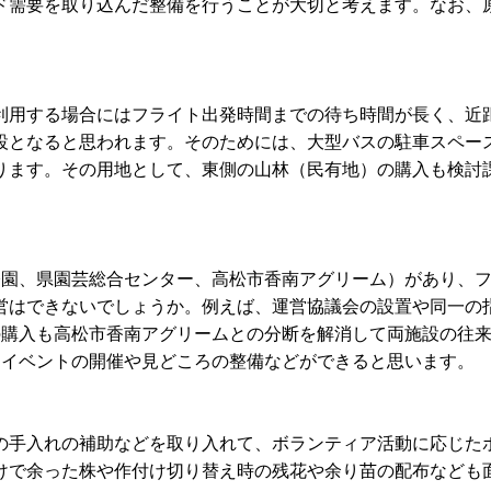
ド需要を取り込んだ整備を行うことが大切と考えます。なお、
利用する場合にはフライト出発時間までの待ち時間が長く、近
設となると思われます。そのためには、大型バスの駐車スペー
ります。その用地として、東側の山林（民有地）の購入も検討
公園、県園芸総合センター、高松市香南アグリーム）があり、
営はできないでしょうか。例えば、運営協議会の設置や同一の
の購入も高松市香南アグリームとの分断を解消して両施設の往
たイベントの開催や見どころの整備などができると思います。
の手入れの補助などを取り入れて、ボランティア活動に応じた
けで余った株や作付け切り替え時の残花や余り苗の配布なども