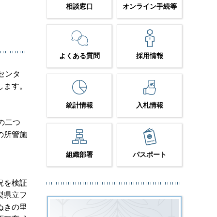
相談窓口
オンライン手続等
よくある質問
採用情報
センタ
します。
統計情報
入札情報
の二つ
の所管施
組織部署
パスポート
況を検証
梨県立フ
ぬきの里