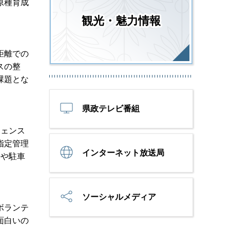
原種育成
観光・魅力情報
距離での
スの整
課題とな
県政テレビ番組
フェンス
指定管理
インターネット放送局
来や駐車
ソーシャルメディア
ボランテ
面白いの