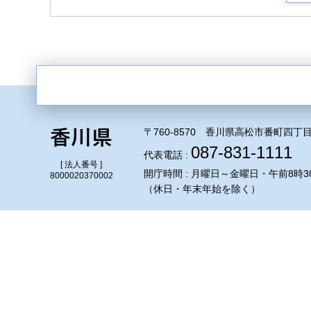
〒760-8570 香川県高松市番町四丁目
087-831-1111
代表電話 :
[ 法人番号 ]
開庁時間 : 月曜日～金曜日・午前8時3
8000020370002
（休日・年末年始を除く）