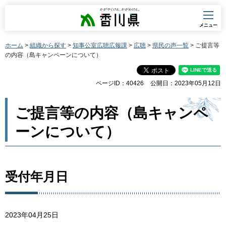
香川県
メニュー
ホーム
>
組織から探す
>
知事公室広聴広報課
>
広聴
>
県民の声一覧
> ご提言等
の内容（島キャンペーンについて）
ページID：40426
公開日：2023年05月12日
ご提言等の内容（島キャンペ
ーンについて）
受付年月日
2023年04月25日