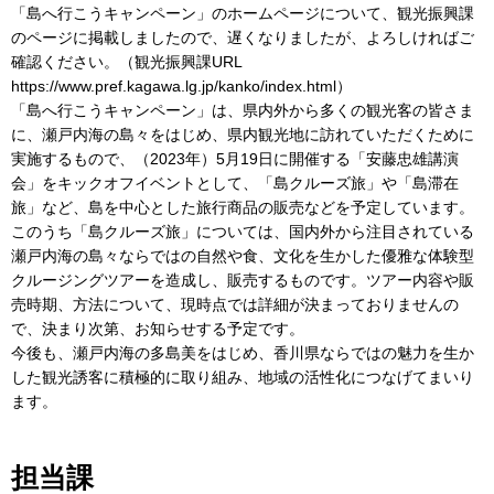
「島へ行こうキャンペーン」のホームページについて、観光振興課
のページに掲載しましたので、遅くなりましたが、よろしければご
確認ください。（観光振興課URL
https://www.pref.kagawa.lg.jp/kanko/index.html）
「島へ行こうキャンペーン」は、県内外から多くの観光客の皆さま
に、瀬戸内海の島々をはじめ、県内観光地に訪れていただくために
実施するもので、（2023年）5月19日に開催する「安藤忠雄講演
会」をキックオフイベントとして、「島クルーズ旅」や「島滞在
旅」など、島を中心とした旅行商品の販売などを予定しています。
このうち「島クルーズ旅」については、国内外から注目されている
瀬戸内海の島々ならではの自然や食、文化を生かした優雅な体験型
クルージングツアーを造成し、販売するものです。ツアー内容や販
売時期、方法について、現時点では詳細が決まっておりませんの
で、決まり次第、お知らせする予定です。
今後も、瀬戸内海の多島美をはじめ、香川県ならではの魅力を生か
した観光誘客に積極的に取り組み、地域の活性化につなげてまいり
ます。
担当課