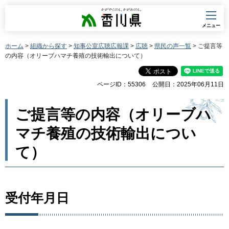
香川県
メニュー
ホーム
>
組織から探す
>
知事公室広聴広報課
>
広聴
>
県民の声一覧
> ご提言等
の内容（オリーブハマチ養殖の技術輸出について）
ページID：55306
公開日：2025年06月11日
ご提言等の内容（オリーブハ
マチ養殖の技術輸出につい
て）
受付年月日