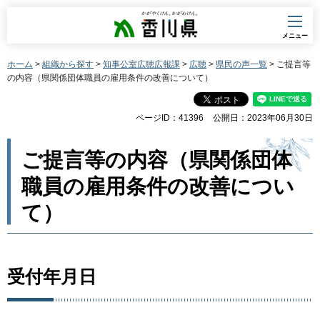
香川県
メニュー
ホーム
>
組織から探す
>
知事公室広聴広報課
>
広聴
>
県民の声一覧
> ご提言等
の内容（県関係団体職員の雇用条件の改善について）
ページID：41396
公開日：2023年06月30日
ご提言等の内容（県関係団体
職員の雇用条件の改善につい
て）
受付年月日