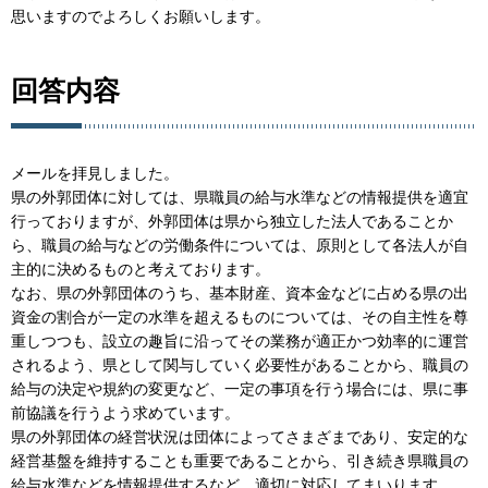
思いますのでよろしくお願いします。
回答内容
メールを拝見しました。
県の外郭団体に対しては、県職員の給与水準などの情報提供を適宜
行っておりますが、外郭団体は県から独立した法人であることか
ら、職員の給与などの労働条件については、原則として各法人が自
主的に決めるものと考えております。
なお、県の外郭団体のうち、基本財産、資本金などに占める県の出
資金の割合が一定の水準を超えるものについては、その自主性を尊
重しつつも、設立の趣旨に沿ってその業務が適正かつ効率的に運営
されるよう、県として関与していく必要性があることから、職員の
給与の決定や規約の変更など、一定の事項を行う場合には、県に事
前協議を行うよう求めています。
県の外郭団体の経営状況は団体によってさまざまであり、安定的な
経営基盤を維持することも重要であることから、引き続き県職員の
給与水準などを情報提供するなど、適切に対応してまいります。