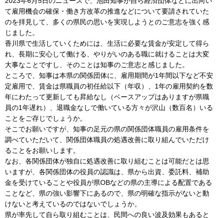
2023年6月5日のニュースで、池田知事が自ら経済団体などに出向い
て雇用機会の確保・働き方改革の推進などについて要請されていた
のを拝見して、多くの県民の思いを実現しようとのご意志を強く感
じました。
香川県で生活していくためには、生活に必要な賃金が安定して得ら
れ、長期に安心して働ける、やりがいのある職に就けることは大変
大事なことですし、そのことは知事のご意志と感じました。
ところで、知事は本県の関係団体に、雇用期間が1年間以下など不安
定雇用で、賃金は県職員の初任給以下（年収）、1年の雇用契約を数
年にわたって更新しても昇給なし（ベースアップはありますが県職
員の1年遅れ）、退職金なしで働いている方々が沢山（数百名）いる
ことをご存じでしょうか。
そこでお願いですが、知事の足元の県の関係団体職員の雇用条件を
調べていただいて、関係団体職員の処遇改善に取り組んでいただけ
ることをお願いします。
なお、各関係団体が独自に処遇改善に取り組むことは可能だとは思
いますが、各関係団体の役員の認識は、県から出資、委託料、補助
金を受けていることや役員が県OBなどの県の主導による配置である
ことなど、県の強い影響下にあるので、県の明確な指示がないと動
けないと考えているのではないでしょうか。
県が率先して自ら取り組むことは、民間への良い波及効果もあると