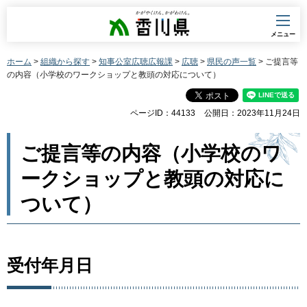
香川県
メニュー
ホーム
>
組織から探す
>
知事公室広聴広報課
>
広聴
>
県民の声一覧
> ご提言等
の内容（小学校のワークショップと教頭の対応について）
ページID：44133
公開日：2023年11月24日
ご提言等の内容（小学校のワ
ークショップと教頭の対応に
ついて）
受付年月日