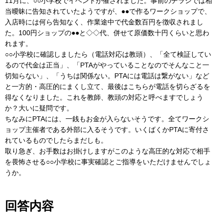
11月に、○○小学校でイベントが催されました。事前のチラシでは相
当曖昧に告知されていたようですが、●●で作るワークショップで、
入店時には何ら告知なく、作業途中で代金数百円を徴収されまし
た。100円ショップの●●と◇◇代、併せて原価数十円くらいと思わ
れます。
○○小学校に確認しましたら（電話対応は教頭）、「全て検証してい
るので代金は正当」、「PTAがやっていることなのでそんなこと一
切知らない」、「うちは関係ない。PTAには電話は繋がない」など
と一方的・高圧的にまくし立て、最後はこちらが電話を切らざるを
得なくなりました。これを教師、教頭の対応と呼べますでしょう
か？大いに疑問です。
ちなみにPTAには、一銭もお金が入らないそうです。全てワークシ
ョップ主催者である外部に入るそうです。いくばくかPTAに寄付さ
れているものでしたらまだしも。
取り急ぎ、お手数はお掛けしますがこのような高圧的な対応で相手
を畏怖させる○○小学校に事実確認とご指導をいただけませんでしょ
うか。
回答内容