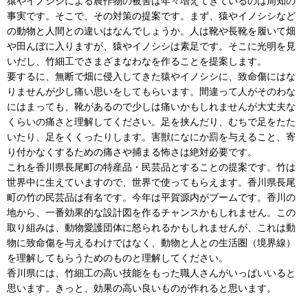
猿やイノシシによる農作物の被害は年々増えてきているのは周知の
事実です。そこで、その対策の提案です。まず、猿やイノシシなど
の動物と人間との違いはなんでしょうか。人は靴や長靴を履いて畑
や田んぼに入りますが、猿やイノシシは素足です。そこに光明を見
いだし、竹細工でさまざまなわなを作ることを提案します。
要するに、無断で畑に侵入してきた猿やイノシシに、致命傷にはな
りませんが少し痛い思いをしてもらいます。間違って人がそのわな
にはまっても、靴があるので少しは痛いかもしれませんが大丈夫な
くらいの痛さと理解してください。足を挟んだり、むちで足をたた
いたり、足をくくったりします。害獣になにか罰を与えること、寄
り付かなくするための痛さや捕まる怖さは絶対必要です。
これを香川県長尾町の特産品・民芸品とすることの提案です。竹は
世界中に生えていますので、世界で使ってもらえます。香川県長尾
町の竹の民芸品は有名です。今年は平賀源内がブームです。香川の
地から、一番効果的な設計図を作るチャンスかもしれません。この
取り組みは、動物愛護団体に怒られるかもしれませんが、これは動
物に致命傷を与えるわけではなく、動物と人との生活圏（境界線）
を理解してもらうためのものと理解してください。
香川県には、竹細工の高い技能をもった職人さんがいっぱいいると
思います。きっと、効果の高い良いものが作れると思います。