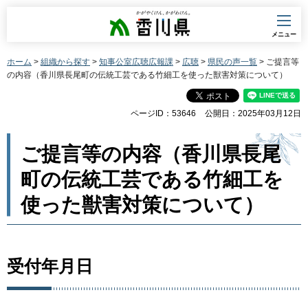
香川県
メニュー
ホーム
>
組織から探す
>
知事公室広聴広報課
>
広聴
>
県民の声一覧
> ご提言等
の内容（香川県長尾町の伝統工芸である竹細工を使った獣害対策について）
ページID：53646
公開日：2025年03月12日
ご提言等の内容（香川県長尾
町の伝統工芸である竹細工を
使った獣害対策について）
受付年月日