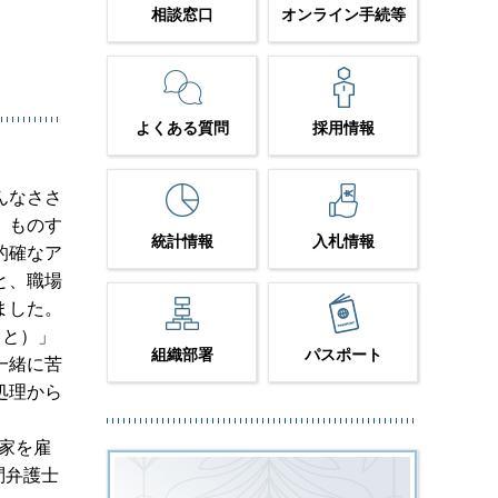
相談窓口
オンライン手続等
よくある質問
採用情報
んなささ
、ものす
統計情報
入札情報
的確なア
と、職場
ました。
こと）」
組織部署
パスポート
一緒に苦
処理から
家を雇
問弁護士