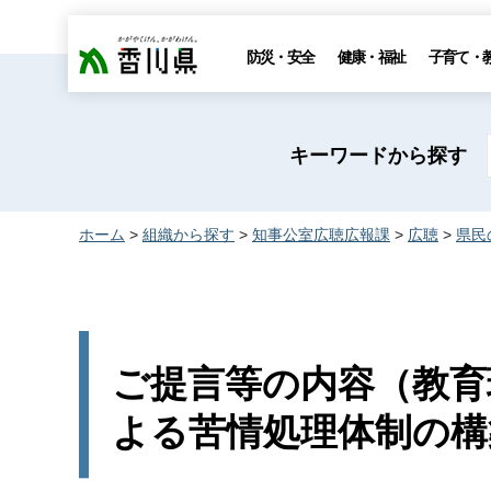
香川県
防災・安全
健康・福祉
子育て・
キーワードから探す
ホーム
>
組織から探す
>
知事公室広聴広報課
>
広聴
>
県民
ご提言等の内容（教育
よる苦情処理体制の構