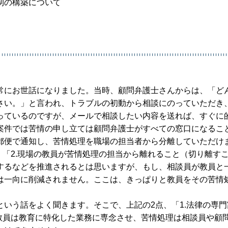
制の構築について
。
常にお世話になりました。当時、顧問弁護士さんからは、「ど
さい。」と言われ、トラブルの初動から相談にのっていただき
っているのですが、メールで相談したい内容を送れば、すぐに
案件では苦情の申し立ては顧問弁護士がすべての窓口になるこ
郵便で通知し、苦情処理を職場の担当者から分離していただけ
、「2.現場の教員が苦情処理の担当から離れること（切り離す
するなどを推進されるとは思いますが、もし、相談員が教員と
は一向に削減されません。ここは、きっぱりと教員をその苦情
いう話をよく聞きます。そこで、上記の2点、「1.法律の専門
教員は教育に特化した業務に専念させ、苦情処理は相談員や顧