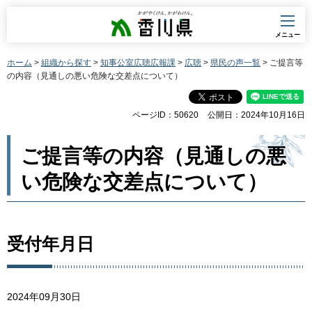
香川県
メニュー
ホーム
>
組織から探す
>
知事公室広聴広報課
>
広聴
>
県民の声一覧
> ご提言等
の内容（見通しの悪い危険な交差点について）
ページID：50620
公開日：2024年10月16日
ご提言等の内容（見通しの悪
い危険な交差点について）
受付年月日
2024年09月30日