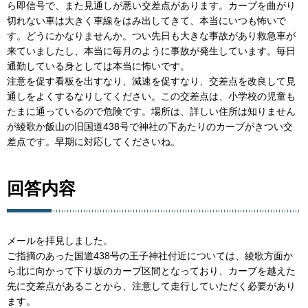
ら即信号で、また見通しが悪い交差点があります。カーブを曲がり
切れない車は大きく車線をはみ出してきて、本当にいつも怖いで
す。どうにかなりませんか。つい先日も大きな事故があり救急車が
来ていましたし、本当に毎月のように事故が発生しています。毎日
通勤している身としては本当に怖いです。
注意を促す看板を出すなり、減速を促すなり、交差点を改良して見
通しをよくするなりしてください。この交差点は、小学校の児童も
たまに通っているので危険です。場所は、詳しい住所は知りません
が綾歌か飯山の旧国道438号で神社の下あたりのカーブがきつい交
差点です。早期に対応してくださいね。
回答内容
メールを拝見しました。
ご指摘のあった国道438号の王子神社付近については、綾歌方面か
ら北に向かって下り坂のカーブ区間となっており、カーブを越えた
先に交差点があることから、注意して走行していただく必要があり
ます。