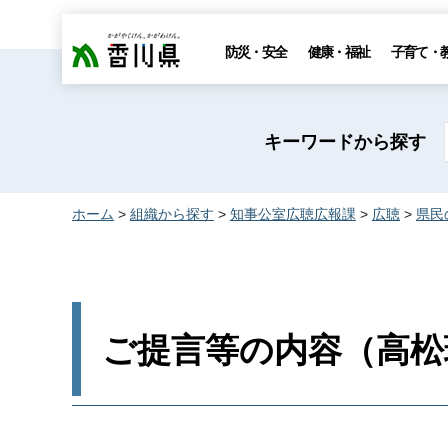
香川県
防災・安全
健康・福祉
子育て・
キーワードから探す
ホーム
>
組織から探す
>
知事公室広聴広報課
>
広聴
>
県民
ご提言等の内容（高松