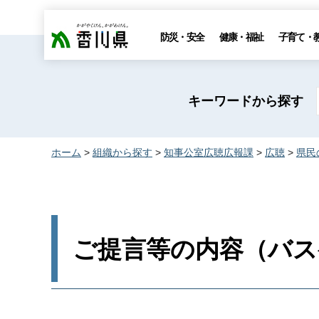
香川県
防災・安全
健康・福祉
子育て・
キーワードから探す
ホーム
>
組織から探す
>
知事公室広聴広報課
>
広聴
>
県民
ご提言等の内容（バス