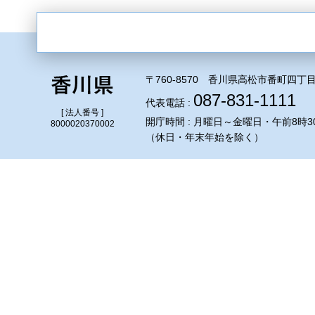
〒760-8570 香川県高松市番町四丁目
087-831-1111
代表電話 :
[ 法人番号 ]
開庁時間 : 月曜日～金曜日・午前8時3
8000020370002
（休日・年末年始を除く）