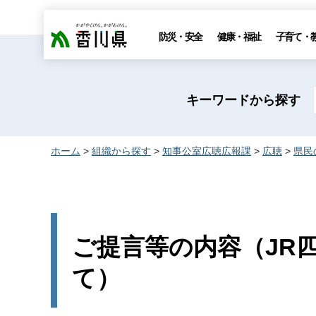
香川県
防災・安全
健康・福祉
子育て・
キーワードから探す
ホーム
>
組織から探す
>
知事公室広聴広報課
>
広聴
>
県民
ご提言等の内容（JR
て）