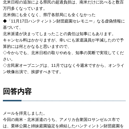
北米日程の追加による県民の超過負担は、南米だけに比べると数百
万円多くなっています。
北米側にも全くなく、県庁各部局にも全くなかった
◆「11月17日ハンティントン財団庭園セレモニー」なる虚偽情報に
基づいて、
北米派遣が決まってしまったことの責任は知事にもあります。
キャンセル料はかかりますが、幸いにも派遣議員が半減したので予
算的には何とかなると思いますので、
◇今からでも、北米日程の取りやめを、知事の英断で実現してくだ
さい。
◇古民家オープニングは、11月ではなく今週末ですから、オンライ
ン映像出演で、挨拶すべきです。
回答内容
メールを拝見しました。
今回の南米・北米派遣のうち、アメリカ合衆国ロサンゼルス市で
は、栗林公園と姉妹庭園協定を締結したハンティントン財団庭園を