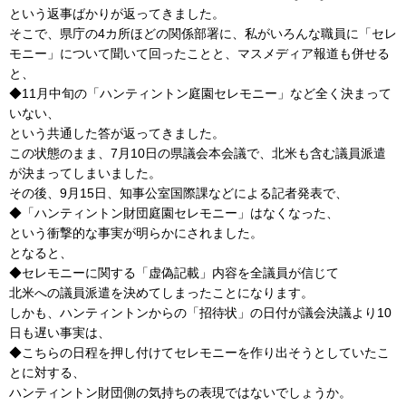
という返事ばかりが返ってきました。
そこで、県庁の4カ所ほどの関係部署に、私がいろんな職員に「セレ
モニー」について聞いて回ったことと、マスメディア報道も併せる
と、
◆11月中旬の「ハンティントン庭園セレモニー」など全く決まって
いない、
という共通した答が返ってきました。
この状態のまま、7月10日の県議会本会議で、北米も含む議員派遣
が決まってしまいました。
その後、9月15日、知事公室国際課などによる記者発表で、
◆「ハンティントン財団庭園セレモニー」はなくなった、
という衝撃的な事実が明らかにされました。
となると、
◆セレモニーに関する「虚偽記載」内容を全議員が信じて
北米への議員派遣を決めてしまったことになります。
しかも、ハンティントンからの「招待状」の日付が議会決議より10
日も遅い事実は、
◆こちらの日程を押し付けてセレモニーを作り出そうとしていたこ
とに対する、
ハンティントン財団側の気持ちの表現ではないでしょうか。