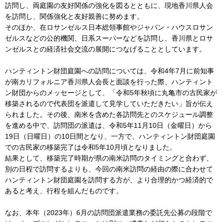
訪問し、両庭園の友好関係の強化を図るとともに、現地香川県人会
を訪問し、関係強化と友好親善に努めます。
そのほか、在ロサンゼルス日本総領事館やジャパン・ハウスロサン
ゼルスなどの公的機関、日系スーパーなどを訪問し、香川県とロサ
ンゼルスとの経済社会交流の展開につなげることとしています。
ハンティントン財団庭園への訪問については、令和4年7月に前知事
が南カリフォルニア香川県人会長と面談を行った際、ハンティント
ン財団からのメッセージとして、「令和5年秋頃に丸亀市の古民家が
移築されるので代表団を派遣して見学していただきたい」旨が伝え
られました。その後、南米を含めた各訪問先とのスケジュール調整
を進める中で、訪問団の派遣は、令和5年11月10日（金曜日）から
19日（日曜日）の10日間となり、一方で、ハンティントン財団庭園
での古民家の移築完了は令和5年10月頃となりました。
結果として、移築完了時期が県の南米訪問のタイミングと合わず、
別の日程で訪問するよりも、今回の南米訪問の経由の際に合わせて
ハンティントン財団庭園を訪問する方が、より合理的かつ経済的で
あると考え、行程を組んだものです。
なお、本年（2023年）6月の訪問団派遣業務の委託先公募の段階で