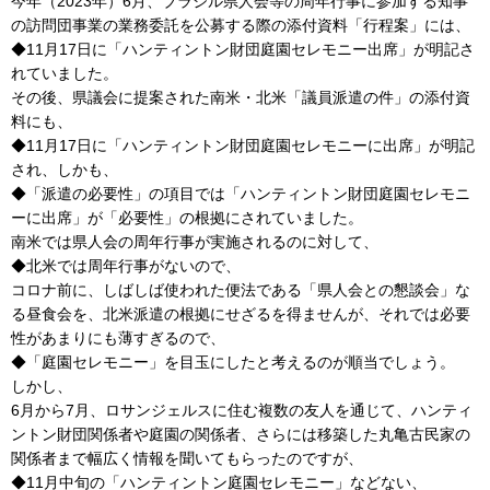
今年（2023年）6月、ブラジル県人会等の周年行事に参加する知事
の訪問団事業の業務委託を公募する際の添付資料「行程案」には、
◆11月17日に「ハンティントン財団庭園セレモニー出席」が明記さ
れていました。
その後、県議会に提案された南米・北米「議員派遣の件」の添付資
料にも、
◆11月17日に「ハンティントン財団庭園セレモニーに出席」が明記
され、しかも、
◆「派遣の必要性」の項目では「ハンティントン財団庭園セレモニ
ーに出席」が「必要性」の根拠にされていました。
南米では県人会の周年行事が実施されるのに対して、
◆北米では周年行事がないので、
コロナ前に、しばしば使われた便法である「県人会との懇談会」な
る昼食会を、北米派遣の根拠にせざるを得ませんが、それでは必要
性があまりにも薄すぎるので、
◆「庭園セレモニー」を目玉にしたと考えるのが順当でしょう。
しかし、
6月から7月、ロサンジェルスに住む複数の友人を通じて、ハンティ
ントン財団関係者や庭園の関係者、さらには移築した丸亀古民家の
関係者まで幅広く情報を聞いてもらったのですが、
◆11月中旬の「ハンティントン庭園セレモニー」などない、