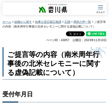
香川県
メニュー
ホーム
>
組織から探す
>
知事公室広聴広報課
>
広聴
>
県民の声一覧
> ご提言等
の内容（南米周年行事後の北米セレモニーに関する虚偽記載について）
ページID：43857
公開日：2023年11月10日
ご提言等の内容（南米周年行
事後の北米セレモニーに関す
る虚偽記載について）
受付年月日