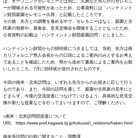
は、オープニングセレモニーとは別に、式典など何らかのセレモニ
ーが開催される可能性があったため、公募資料には「ハンティント
ン財団庭園セレモニー出席」と記載したところです。
その後、先方との調整を進める中で、セレモニーはなく、庭園と古
民家の視察や、昼食会、意見交換会を開催することとなったため、
公表資料の記載は「ハンティントン財団庭園訪問」としました。
ハンティントン財団からの招待状につきましては、当初、先方は南
カリフォルニア県人会長からの口頭によるご案内のみとするお考え
であることを確認したため、県から改めて書面によるご案内をお願
いしたところ、7月に招待状が送付されたものです。
今回の南米・北米訪問は、いずれも先方からのお招きに応じて行う
ものであり、また、今回の訪問を通して、庭園や古民家の見学にと
どまらず、今後の交流促進につなげていけるよう、具体的な意見交
換や新たな提案などを行ってまいりますので、ご理解ください。
○南米・北米訪問団派遣について
URL https://www.pref.kagawa.lg.jp/kokusai/i_relations/haken.html
南米等訪問の行程に関すること：国際課