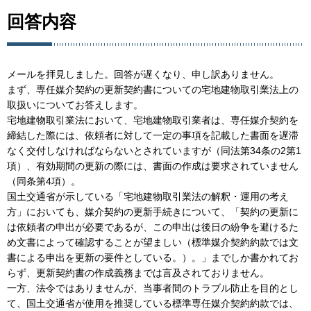
回答内容
メールを拝見しました。回答が遅くなり、申し訳ありません。
まず、専任媒介契約の更新契約書についての宅地建物取引業法上の
取扱いについてお答えします。
宅地建物取引業法において、宅地建物取引業者は、専任媒介契約を
締結した際には、依頼者に対して一定の事項を記載した書面を遅滞
なく交付しなければならないとされていますが（同法第34条の2第1
項）、有効期間の更新の際には、書面の作成は要求されていません
（同条第4項）。
国土交通省が示している「宅地建物取引業法の解釈・運用の考え
方」においても、媒介契約の更新手続きについて、「契約の更新に
は依頼者の申出が必要であるが、この申出は後日の紛争を避けるた
め文書によって確認することが望ましい（標準媒介契約約款では文
書による申出を更新の要件としている。）。」までしか書かれてお
らず、更新契約書の作成義務までは言及されておりません。
一方、法令ではありませんが、当事者間のトラブル防止を目的とし
て、国土交通省が使用を推奨している標準専任媒介契約約款では、