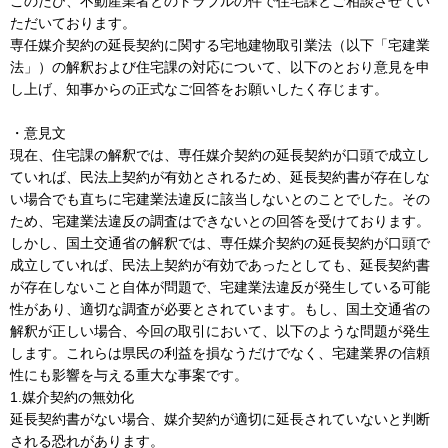
このたび、不動産業者とのトラブルの件で住宅課とご相談させてい
ただいております。
専任媒介契約の延長契約に関する宅地建物取引業法（以下「宅建業
法」）の解釈および住宅課の対応について、以下のとおり意見を申
し上げ、知事からの正式なご回答をお願いしたく存じます。
・意見文
現在、住宅課の解釈では、専任媒介契約の延長契約が口頭で成立し
ていれば、民法上契約が有効とされるため、延長契約書が存在しな
い場合でも直ちに宅建業法違反に該当しないとのことでした。その
ため、宅建業法違反の調査はできないとの回答を受けております。
しかし、国土交通省の解釈では、専任媒介契約の延長契約が口頭で
成立していれば、民法上契約が有効であったとしても、延長契約書
が存在しないこと自体が問題で、宅建業法違反が発生している可能
性があり、適切な調査が必要とされています。もし、国土交通省の
解釈が正しい場合、今回の取引において、以下のような問題が発生
します。これらは県民の利益を損なうだけでなく、宅建業界の信頼
性にも影響を与える重大な事案です。
1.媒介契約の無効化
延長契約書がない場合、媒介契約が適切に延長されていないと判断
される恐れがあります。