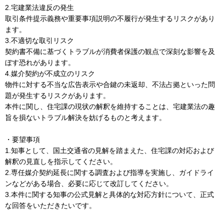
2.宅建業法違反の発生
取引条件提示義務や重要事項説明の不履行が発生するリスクがあり
ます。
3.不適切な取引リスク
契約書不備に基づくトラブルが消費者保護の観点で深刻な影響を及
ぼす恐れがあります。
4.媒介契約が不成立のリスク
物件に対する不当な広告表示や合鍵の未返却、不法占拠といった問
題が発生するリスクがあります。
本件に関し、住宅課の現状の解釈を維持することは、宅建業法の趣
旨を損ないトラブル解決を妨げるものと考えます。
・要望事項
1.知事として、国土交通省の見解を踏まえた、住宅課の対応および
解釈の見直しを指示してください。
2.専任媒介契約延長に関する調査および指導を実施し、ガイドライ
ンなどがある場合、必要に応じて改訂してください。
3.本件に関する知事の公式見解と具体的な対応方針について、正式
な回答をいただきたいです。