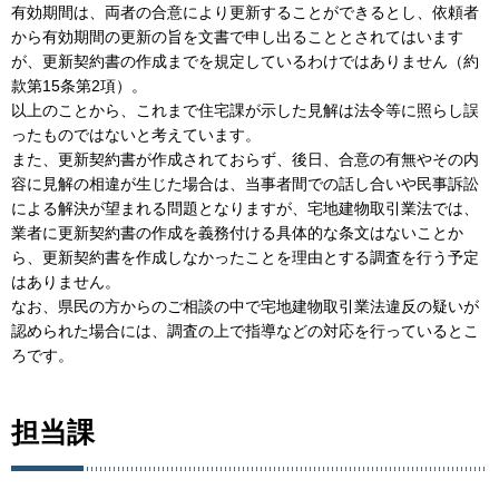
有効期間は、両者の合意により更新することができるとし、依頼者
から有効期間の更新の旨を文書で申し出ることとされてはいます
が、更新契約書の作成までを規定しているわけではありません（約
款第15条第2項）。
以上のことから、これまで住宅課が示した見解は法令等に照らし誤
ったものではないと考えています。
また、更新契約書が作成されておらず、後日、合意の有無やその内
容に見解の相違が生じた場合は、当事者間での話し合いや民事訴訟
による解決が望まれる問題となりますが、宅地建物取引業法では、
業者に更新契約書の作成を義務付ける具体的な条文はないことか
ら、更新契約書を作成しなかったことを理由とする調査を行う予定
はありません。
なお、県民の方からのご相談の中で宅地建物取引業法違反の疑いが
認められた場合には、調査の上で指導などの対応を行っているとこ
ろです。
担当課