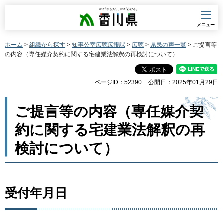
香川県
メニュー
ホーム
>
組織から探す
>
知事公室広聴広報課
>
広聴
>
県民の声一覧
> ご提言等
の内容（専任媒介契約に関する宅建業法解釈の再検討について）
ページID：52390
公開日：2025年01月29日
ご提言等の内容（専任媒介契
約に関する宅建業法解釈の再
検討について）
受付年月日