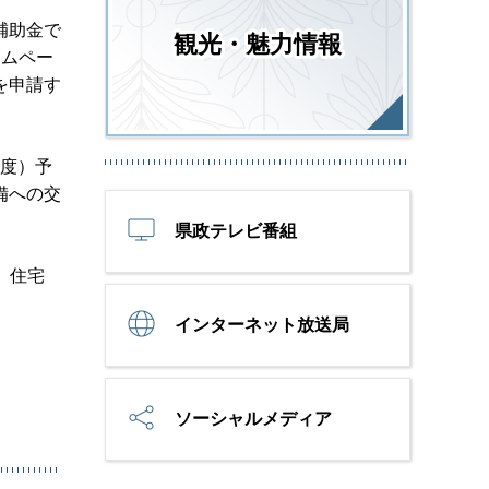
補助金で
観光・魅力情報
ームペー
を申請す
年度）予
備への交
県政テレビ番組
、住宅
。
インターネット放送局
ソーシャルメディア