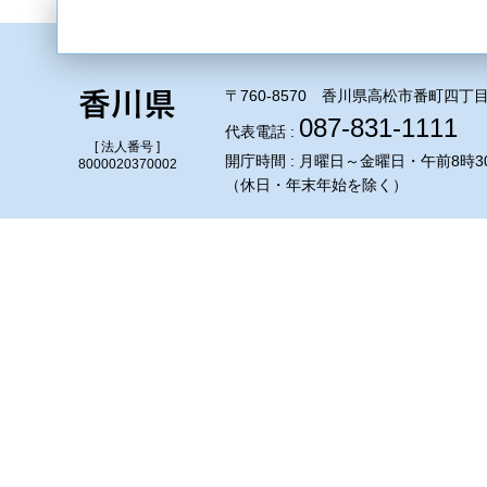
〒760-8570 香川県高松市番町四丁目
087-831-1111
代表電話 :
[ 法人番号 ]
開庁時間 : 月曜日～金曜日・午前8時3
8000020370002
（休日・年末年始を除く）