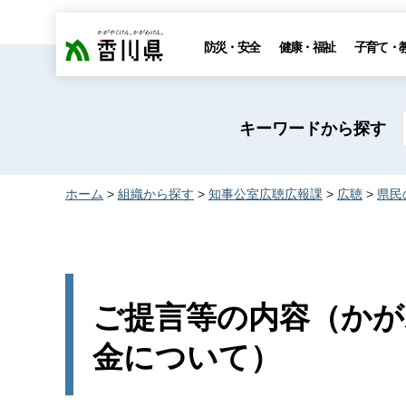
香川県
防災・安全
健康・福祉
子育て・
キーワードから探す
ホーム
>
組織から探す
>
知事公室広聴広報課
>
広聴
>
県民
ご提言等の内容（かが
金について）