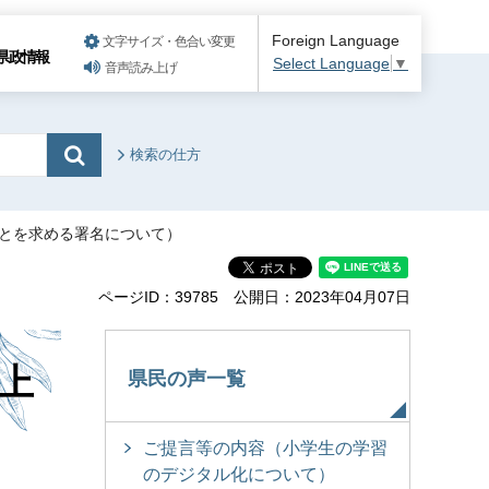
Foreign Language
文字サイズ・色合い変更
県政情報
Select Language
▼
音声読み上げ
検索の仕方
ことを求める署名について）
ページID：39785
公開日：2023年04月07日
上
県民の声一覧
ご提言等の内容（小学生の学習
のデジタル化について）