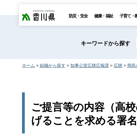
香川県
防災・安全
健康・福祉
子育て・
キーワードから探す
ホーム
>
組織から探す
>
知事公室広聴広報課
>
広聴
>
県民
ご提言等の内容（高校
げることを求める署