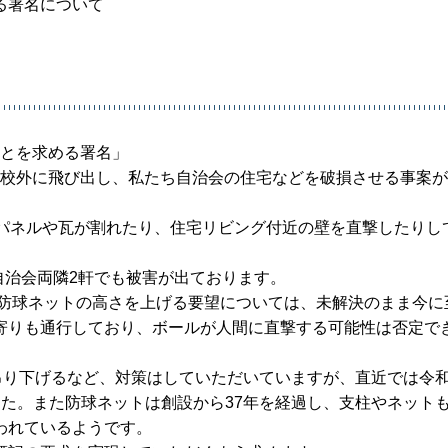
る署名について
ことを求める署名」
の校外に飛び出し、私たち自治会の住宅などを破損させる事案
光パネルや瓦が割れたり、住宅リビング付近の壁を直撃したりし
自治会両隣2軒でも被害が出ております。
側防球ネットの高さを上げる要望については、未解決のまま今に
寄りも通行しており、ボールが人間に直撃する可能性は否定で
吊り下げるなど、対策はしていただいていますが、直近では令和
た。また防球ネットは創設から37年を経過し、支柱やネット
われているようです。