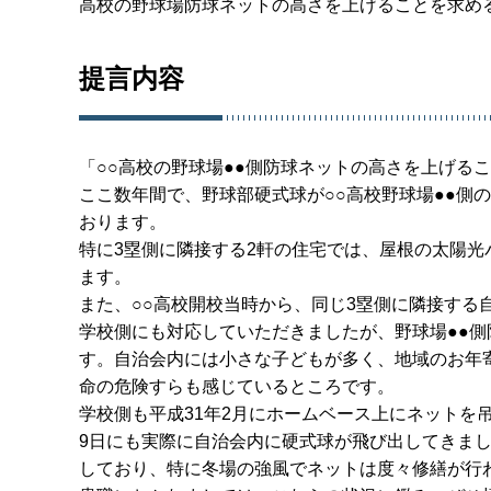
高校の野球場防球ネットの高さを上げることを求め
提言内容
「○○高校の野球場●●側防球ネットの高さを上げる
ここ数年間で、野球部硬式球が○○高校野球場●●側
おります。
特に3塁側に隣接する2軒の住宅では、屋根の太陽
ます。
また、○○高校開校当時から、同じ3塁側に隣接する
学校側にも対応していただきましたが、野球場●●
す。自治会内には小さな子どもが多く、地域のお年
命の危険すらも感じているところです。
学校側も平成31年2月にホームベース上にネットを
9日にも実際に自治会内に硬式球が飛び出してきまし
しており、特に冬場の強風でネットは度々修繕が行