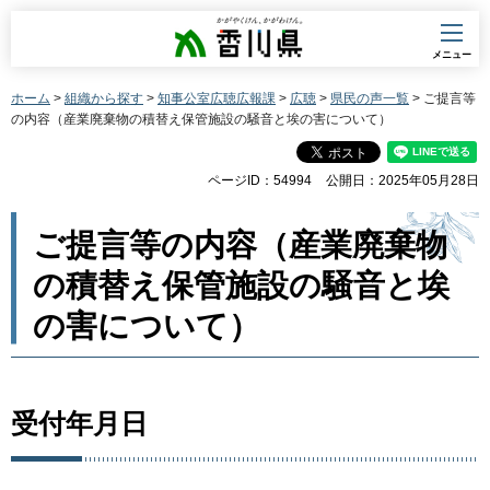
香川県
メニュー
ホーム
>
組織から探す
>
知事公室広聴広報課
>
広聴
>
県民の声一覧
> ご提言等
の内容（産業廃棄物の積替え保管施設の騒音と埃の害について）
ページID：54994
公開日：2025年05月28日
ご提言等の内容（産業廃棄物
の積替え保管施設の騒音と埃
の害について）
受付年月日