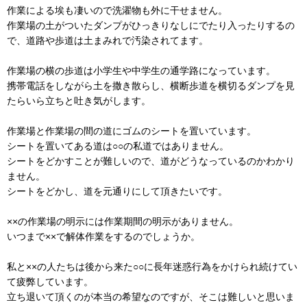
作業による埃も凄いので洗濯物も外に干せません。
作業場の土がついたダンプがひっきりなしにでたり入ったりするの
で、道路や歩道は土まみれで汚染されてます。
作業場の横の歩道は小学生や中学生の通学路になっています。
携帯電話をしながら土を撒き散らし、横断歩道を横切るダンプを見
たらいら立ちと吐き気がします。
作業場と作業場の間の道にゴムのシートを置いています。
シートを置いてある道は○○の私道ではありません。
シートをどかすことが難しいので、道がどうなっているのかわかり
ません。
シートをどかし、道を元通りにして頂きたいです。
××の作業場の明示には作業期間の明示がありません。
いつまで××で解体作業をするのでしょうか。
私と××の人たちは後から来た○○に長年迷惑行為をかけられ続けてい
て疲弊しています。
立ち退いて頂くのが本当の希望なのですが、そこは難しいと思いま