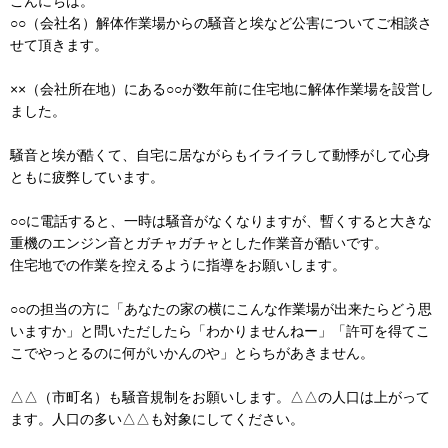
こんにちは。
○○（会社名）解体作業場からの騒音と埃など公害についてご相談さ
せて頂きます。
××（会社所在地）にある○○が数年前に住宅地に解体作業場を設営し
ました。
騒音と埃が酷くて、自宅に居ながらもイライラして動悸がして心身
ともに疲弊しています。
○○に電話すると、一時は騒音がなくなりますが、暫くすると大きな
重機のエンジン音とガチャガチャとした作業音が酷いです。
住宅地での作業を控えるように指導をお願いします。
○○の担当の方に「あなたの家の横にこんな作業場が出来たらどう思
いますか」と問いただしたら「わかりませんねー」「許可を得てこ
こでやっとるのに何がいかんのや」とらちがあきません。
△△（市町名）も騒音規制をお願いします。△△の人口は上がって
ます。人口の多い△△も対象にしてください。