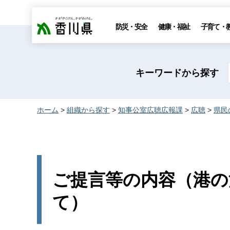
香川県
防災・安全
健康・福祉
子育て・
キーワードから探す
ホーム
>
組織から探す
>
知事公室広聴広報課
>
広聴
>
県民
ご提言等の内容（港の
て）