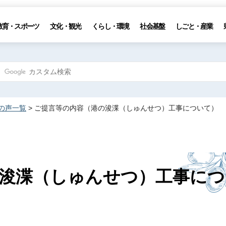
教育・スポーツ
文化・観光
くらし・環境
社会基盤
しごと・産業
の声一覧
> ご提言等の内容（港の浚渫（しゅんせつ）工事について）
浚渫（しゅんせつ）工事につ