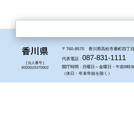
〒760-8570 香川県高松市番町四丁目
087-831-1111
代表電話 :
[ 法人番号 ]
開庁時間 : 月曜日～金曜日・午前8時3
8000020370002
（休日・年末年始を除く）