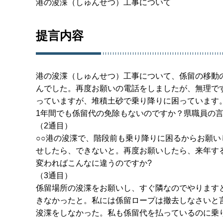
港の浚渫（しゅんせつ）工事について
提言内容
港の浚渫（しゅんせつ）工事について、係留の移動
んでした。再度お願いの電話をしましたが、無理で
っていますが、堆積土砂で乗り降りに困っています
1年間でも係留代の免除もないのですか？県職員の
（2通目）
○○港の浚渫で、階段前も乗り降りに困るからお願
せしたら、できないと。再度お願いしたら、来年す
変わればこんなに違うのですか?
（3通目）
係留場所の浚渫をお願いし、すぐ隣なのでやります
きなかったと。私には係留ロープは撤去しなさいと
浚渫をしなかった。私も係留代を払っているのに乗