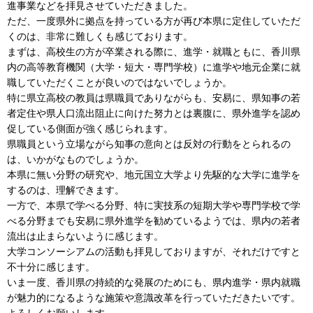
進事業などを拝見させていただきました。
ただ、一度県外に拠点を持っている方が再び本県に定住していただ
くのは、非常に難しくも感じております。
まずは、高校生の方が卒業される際に、進学・就職ともに、香川県
内の高等教育機関（大学・短大・専門学校）に進学や地元企業に就
職していただくことが良いのではないでしょうか。
特に県立高校の教員は県職員でありながらも、安易に、県知事の若
者定住や県人口流出阻止に向けた努力とは裏腹に、県外進学を認め
促している側面が強く感じられます。
県職員という立場ながら知事の意向とは反対の行動をとられるの
は、いかがなものでしょうか。
本県に無い分野の研究や、地元国立大学より先駆的な大学に進学を
するのは、理解できます。
一方で、本県で学べる分野、特に実技系の短期大学や専門学校で学
べる分野までも安易に県外進学を勧めているようでは、県内の若者
流出は止まらないように感じます。
大学コンソーシアムの活動も拝見しておりますが、それだけですと
不十分に感じます。
いま一度、香川県の持続的な発展のためにも、県内進学・県内就職
が魅力的になるような施策や意識改革を行っていただきたいです。
よろしくお願いします。