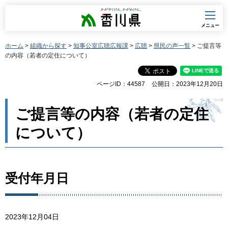
香川県
メニュー
ホーム
>
組織から探す
>
知事公室広聴広報課
>
広聴
>
県民の声一覧
> ご提言等
の内容（若者の定住について）
ページID：44587
公開日：2023年12月20日
ご提言等の内容（若者の定住
について）
受付年月日
2023年12月04日