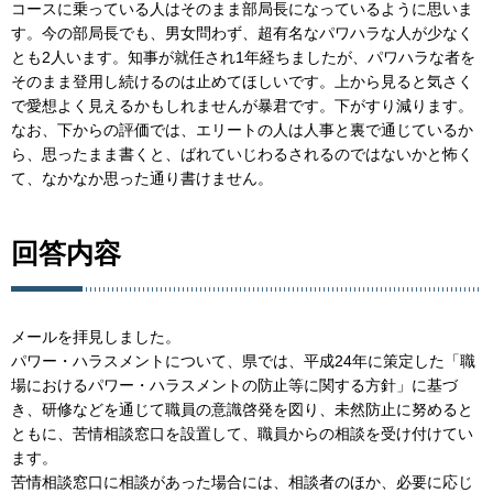
コースに乗っている人はそのまま部局長になっているように思いま
す。今の部局長でも、男女問わず、超有名なパワハラな人が少なく
とも2人います。知事が就任され1年経ちましたが、パワハラな者を
そのまま登用し続けるのは止めてほしいです。上から見ると気さく
で愛想よく見えるかもしれませんが暴君です。下がすり減ります。
なお、下からの評価では、エリートの人は人事と裏で通じているか
ら、思ったまま書くと、ばれていじわるされるのではないかと怖く
て、なかなか思った通り書けません。
回答内容
メールを拝見しました。
パワー・ハラスメントについて、県では、平成24年に策定した「職
場におけるパワー・ハラスメントの防止等に関する方針」に基づ
き、研修などを通じて職員の意識啓発を図り、未然防止に努めると
ともに、苦情相談窓口を設置して、職員からの相談を受け付けてい
ます。
苦情相談窓口に相談があった場合には、相談者のほか、必要に応じ