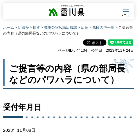
香川県
メニュー
ホーム
>
組織から探す
>
知事公室広聴広報課
>
広聴
>
県民の声一覧
> ご提言等
の内容（県の部局長などのパワハラについて）
ページID：44134
公開日：2023年11月24日
ご提言等の内容（県の部局長
などのパワハラについて）
受付年月日
2023年11月08日