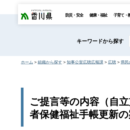
香川県
防災・安全
健康・福祉
子育て・
キーワードから探す
ホーム
>
組織から探す
>
知事公室広聴広報課
>
広聴
>
県民
ご提言等の内容（自立
者保健福祉手帳更新の