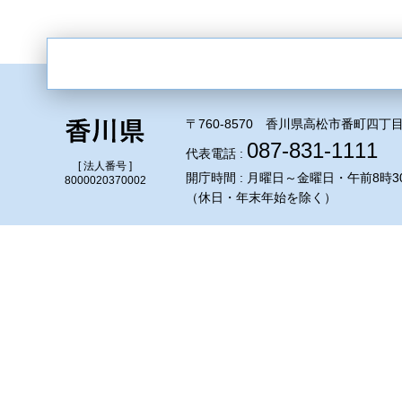
〒760-8570 香川県高松市番町四丁目
087-831-1111
代表電話 :
[ 法人番号 ]
開庁時間 : 月曜日～金曜日・午前8時3
8000020370002
（休日・年末年始を除く）