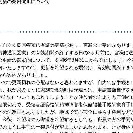
更新の案内廃止について
び自立支援医療受給者証の更新があり、更新のご案内がありま
精神通院医療）の有効期間の終了する日の3ヶ月前に、皆様に
更新の御案内について、令和6年3月31日から廃止します。今
内いたしますので、更新を希望される場合は、有効期間終了ま
から案内がありました。
いので更新切れの心配はないと思われますが、自力では手続き
は、我が家のように家族で更新時期が違えば、申請書類自体を
や方法についても忘れてしまうことが健常者の方よりも圧倒的
期限切れで、受給者証資格や精神障害者保健福祉手帳や療育手
どの法改正もありましたが、地域で安心安全に暮らす権利など
。今後、希望者のみ郵送を希望するとしても、職員の方の手間
でのように事前の一律送付が望ましいと思われます。ただ身体