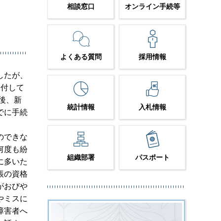
相談窓口
オンライン手続等
よくある質問
採用情報
したが、
送付して
後、新
統計情報
入札情報
でに手続
のできな
何度も紛
組織部署
パスポート
に多いた
帳の資格
がおびや
やミスに
障害者へ