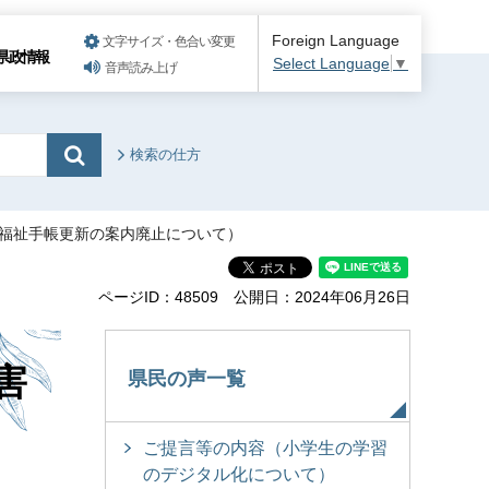
Foreign Language
文字サイズ・色合い変更
県政情報
Select Language
▼
音声読み上げ
検索の仕方
健福祉手帳更新の案内廃止について）
ページID：48509
公開日：2024年06月26日
害
県民の声一覧
ご提言等の内容（小学生の学習
のデジタル化について）