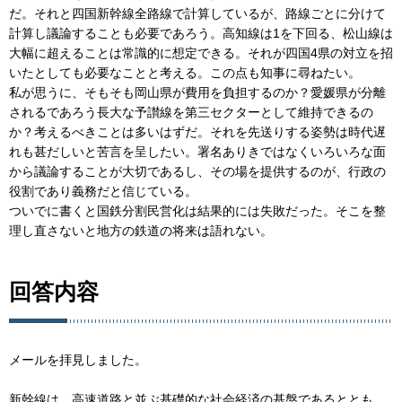
だ。それと四国新幹線全路線で計算しているが、路線ごとに分けて
計算し議論することも必要であろう。高知線は1を下回る、松山線は
大幅に超えることは常識的に想定できる。それが四国4県の対立を招
いたとしても必要なことと考える。この点も知事に尋ねたい。
私が思うに、そもそも岡山県が費用を負担するのか？愛媛県が分離
されるであろう長大な予讃線を第三セクターとして維持できるの
か？考えるべきことは多いはずだ。それを先送りする姿勢は時代遅
れも甚だしいと苦言を呈したい。署名ありきではなくいろいろな面
から議論することが大切であるし、その場を提供するのが、行政の
役割であり義務だと信じている。
ついでに書くと国鉄分割民営化は結果的には失敗だった。そこを整
理し直さないと地方の鉄道の将来は語れない。
回答内容
メールを拝見しました。
新幹線は、高速道路と並ぶ基礎的な社会経済の基盤であるととも