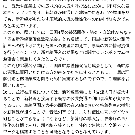
に、観光や産業面での広域的な人流を呼び込むためには不可欠な基
本的インフラであり、新幹線が開通した地域のにぎわいの増加を見
ても、新幹線がもたらす広域的人流の活性化への効果は明らかであ
ると考えています。
このため、県としては、四国4県の経済団体・議会・自治体からなる
「四国新幹線整備促進期成会」とも連携して、四国の新幹線の整備
計画への格上げに向けた国への要望に加えて、県民の方に情報提供
を行うイベントや、新幹線導入の効果などに関するシンポジウムや
勉強会も実施してきたところです。
このたびの署名活動は、四国新幹線整備促進期成会として、新幹線
の実現に賛同いただける方の声をかたちにするとともに、一層の理
解促進と機運醸成を図るために実施するものですので、ご理解をお
願いします。
次に、並行在来線については、新幹線整備により交流人口が拡大す
ることで、新幹線と接続する既存の公共交通の利用者増加が期待で
きるほか、単線区間が大半の四国の在来線において特急列車の機能
を新幹線が担うことで、普通列車では、より利便性の高いダイヤを
組むことができるようになるなど、新幹線の導入は、在来線の再活
性化の好機であり、新幹線を核とした一体的で連携した交通ネット
ワークを構築することが可能となるものと考えています。