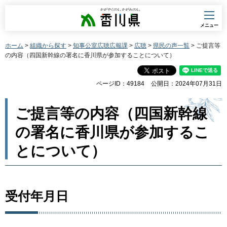
香川県
メニュー
ホーム
>
組織から探す
>
知事公室広聴広報課
>
広聴
>
県民の声一覧
> ご提言等
の内容（四国新幹線の署名に香川県が参加することについて）
ページID：49184
公開日：2024年07月31日
ご提言等の内容（四国新幹線
の署名に香川県が参加するこ
とについて）
受付年月日