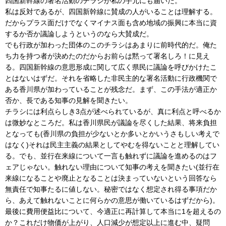
四国新幹線の署名活動のチラシが私の手元にも届いた。
私は反対であるが、四国新幹線に賛成の人がいることは理解する。
だからプラス面だけでなくマイナス面も含め地域の振興に本当に資
するか否か議論しようというのなら大賛成だ。
でも行政が加わった団体のこのチラシはあまりに前時代的だ。俺た
ち力を持つ者が決めたのだからお前らは黙って署名しろ！に見え
る。四国新幹線の意思形成に関して広く県民に議論を呼びかけたこ
とはないはずだ。それを省略した非民主的な署名活動に行政機関で
ある香川県が加わっていることが残念だ。まず、この手法が適正か
否か、長である知事の見解を聞きたい。
チラシには利点らしき3点が述べられているが、真に利点と呼べるか
は微妙なところだ。私は香川県民が議論を尽くした結果、将来負担
となっても(香川県の負担が少ないとか多いとかいうさもしい考えで
はなく)それは民主主義の結果としてやむを得ないことと理解してい
る。でも、並行在来線について一言も触れずに議論を進めるのはフ
ェアじゃない。触れない理由について知事の考えを聞きたい(並行在
来線になることや廃止となることは決まっていないという回答なら
無責任で知事たるに値しない。秘密ではなく想定され得る事項だか
ら、あえて触れないことに何らかの意思が働いているはずだから)。
最後に費用便益比について、今適正に再計算して本当に1を超えるの
か？これだけ物価が上がり、人口減少が想定以上に進む中、疑問