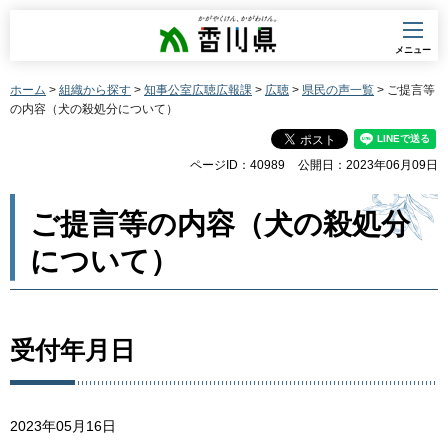
香川県
メニュー
ホーム
>
組織から探す
>
知事公室広聴広報課
>
広聴
>
県民の声一覧
> ご提言等
の内容（犬の殺処分について）
ページID：40989
公開日：2023年06月09日
ご提言等の内容（犬の殺処分
について）
受付年月日
2023年05月16日