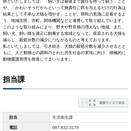
県といたしましては、「飼い主は最後まで責任を持って飼う」こと
や、「かわいそうだからといって無責任に餌を与えるだけの行為は
結果として不幸な犬猫を増やす」ことが、県民の意識に定着するよ
う、地域住民、市町、関係機関などと連携して取り組んでいます。
このような取り組みにより、野犬や野良猫の増えない地域、また、
飼い犬、飼い猫を適正に飼養する地域となって、収容される犬猫を
減らし、殺処分数の減少につながるものと考えております。
私といたしましては、引き続き、犬猫の殺処分数を減少させるとと
もに、人と動物との調和のとれた共生社会の実現に向け、積極的に
動物愛護管理を推進してまいります。
担当課
画面サイズで表示
担当
生活衛生課
電話
087-832-3179