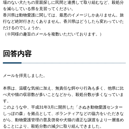
場のない犬たちの里親探しに民間と連携して取り組むなど、殺処分
を減らしている県を見習ってください。
香川県は動物愛護に関しては、最悪のイメージしかありません。旅
行など絶対行きたくありません。香川県はどうしたら変わっていた
だけるのでしょうか。
（※同様の趣旨のメールを複数いただいております。）
回答内容
メールを拝見しました。
本県は、温暖な気候に加え、無責任な餌やり行為も多く、他県に比
べ犬や猫の収容数が多いことなどから、殺処分数が多くなっていま
す。
このような中、平成31年3月に開所した「さぬき動物愛護センター
しっぽの森」を拠点として、ボランティアなどの協力をいただきな
がら、動物愛護管理の普及啓発や犬猫の適正な譲渡をより一層進め
ることにより、殺処分数の減少に取り組んできました。