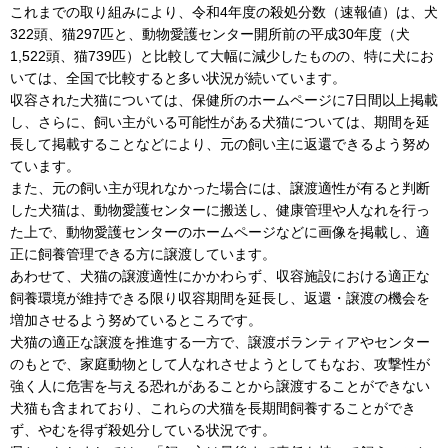
これまでの取り組みにより、令和4年度の殺処分数（速報値）は、犬
322頭、猫297匹と、動物愛護センター開所前の平成30年度（犬
1,522頭、猫739匹）と比較して大幅に減少したものの、特に犬にお
いては、全国で比較すると多い状況が続いています。
収容された犬猫については、保健所のホームページに7日間以上掲載
し、さらに、飼い主がいる可能性がある犬猫については、期間を延
長して掲載することなどにより、元の飼い主に返還できるよう努め
ています。
また、元の飼い主が現れなかった場合には、譲渡適性が有ると判断
した犬猫は、動物愛護センターに搬送し、健康管理や人なれを行っ
た上で、動物愛護センターのホームページなどに画像を掲載し、適
正に飼養管理できる方に譲渡しています。
あわせて、犬猫の譲渡適性にかかわらず、収容施設における適正な
飼養環境が維持できる限り収容期間を延長し、返還・譲渡の機会を
増加させるよう努めているところです。
犬猫の適正な譲渡を推進する一方で、譲渡ボランティアやセンター
のもとで、家庭動物として人なれさせようとしてもなお、攻撃性が
強く人に危害を与える恐れがあることから譲渡することができない
犬猫も含まれており、これらの犬猫を長期間飼養することができ
ず、やむを得ず殺処分している状況です。