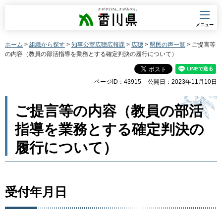
香川県
メニュー
ホーム
>
組織から探す
>
知事公室広聴広報課
>
広聴
>
県民の声一覧
> ご提言等
の内容（教員の部活指導を業務とする確定判決の履行について）
ページID：43915
公開日：2023年11月10日
ご提言等の内容（教員の部活
指導を業務とする確定判決の
履行について）
受付年月日