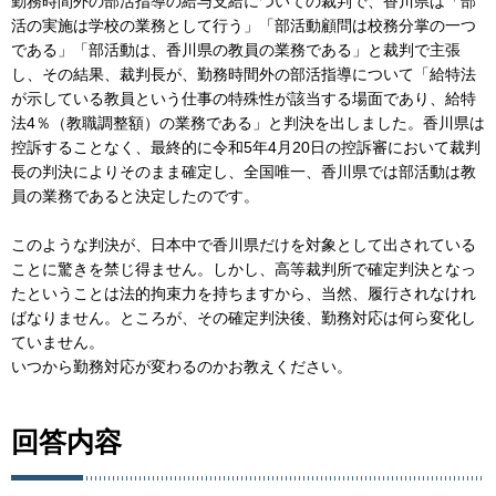
勤務時間外の部活指導の給与支給についての裁判で、香川県は「部
活の実施は学校の業務として行う」「部活動顧問は校務分掌の一つ
である」「部活動は、香川県の教員の業務である」と裁判で主張
し、その結果、裁判長が、勤務時間外の部活指導について「給特法
が示している教員という仕事の特殊性が該当する場面であり、給特
法4％（教職調整額）の業務である」と判決を出しました。香川県は
控訴することなく、最終的に令和5年4月20日の控訴審において裁判
長の判決によりそのまま確定し、全国唯一、香川県では部活動は教
員の業務であると決定したのです。
このような判決が、日本中で香川県だけを対象として出されている
ことに驚きを禁じ得ません。しかし、高等裁判所で確定判決となっ
たということは法的拘束力を持ちますから、当然、履行されなけれ
ばなりません。ところが、その確定判決後、勤務対応は何ら変化し
ていません。
いつから勤務対応が変わるのかお教えください。
回答内容