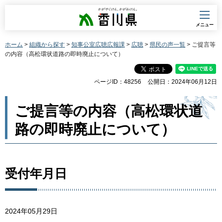
香川県
メニュー
ホーム
>
組織から探す
>
知事公室広聴広報課
>
広聴
>
県民の声一覧
> ご提言等
の内容（高松環状道路の即時廃止について）
ページID：48256
公開日：2024年06月12日
ご提言等の内容（高松環状道
路の即時廃止について）
受付年月日
2024年05月29日