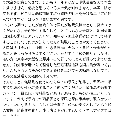
で大金を投資してまで、しかも何十年もかかる環状道路なんて本当
に要りません。必要と思っている人の気が知れません。本当に腹が
立ちます。私自身は高松市民で環状道路の効用を受けるエリアに住
んでいますが、はっきり言います不要です。
いろいろ調べましたが整備主体は国だが地元負担金として莫大（ば
くだい）なお金が発生するらしく、とてつもない金額と。池田知事
は国土交通省出ということで、知事から国土交通省に要望して整備
することになったのか知りませんが無駄なことはやめてください。
人口減少社会の中、後世に生きる県民に今以上の負担・借金がかか
ることをしっかり考えてください。ただでさえ私の周りもしかり、
若い方は東京や大阪など県外へ出て行ってほとんど帰って来ていま
せん。前知事が肝いりで整備した空港連絡道路も閑古鳥が鳴いてお
り、こちらも大金をかけて借金を積み上げて何の効果もないです。
既存の空港通りの道路で十分です。
そんなことに無駄足を使うのなら全ての県民が納得し、県民の生活
支援や経済活性化に資することに使ってください。物価高の影響で
ガソリン・電気代・食料品などありとあらゆるものが値上がりして
います。例えば県内での商品券とか県民と県内事業者、双方がウィ
ンウィンになるもの、もしくは子育て世代への支援としてオムツ代
の支援、給食無料化とか少し考えるだけでもいくらでもアイデアは
出てきます。