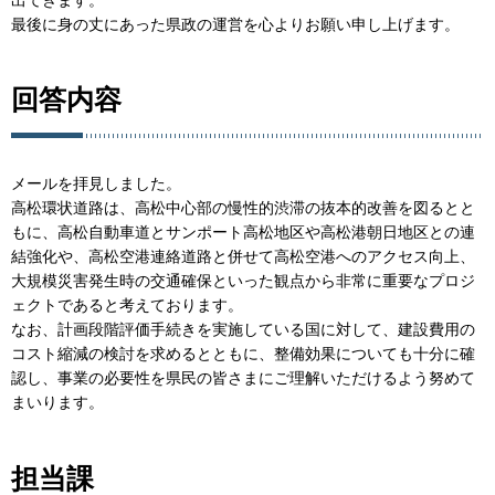
最後に身の丈にあった県政の運営を心よりお願い申し上げます。
回答内容
メールを拝見しました。
高松環状道路は、高松中心部の慢性的渋滞の抜本的改善を図るとと
もに、高松自動車道とサンポート高松地区や高松港朝日地区との連
結強化や、高松空港連絡道路と併せて高松空港へのアクセス向上、
大規模災害発生時の交通確保といった観点から非常に重要なプロジ
ェクトであると考えております。
なお、計画段階評価手続きを実施している国に対して、建設費用の
コスト縮減の検討を求めるとともに、整備効果についても十分に確
認し、事業の必要性を県民の皆さまにご理解いただけるよう努めて
まいります。
担当課