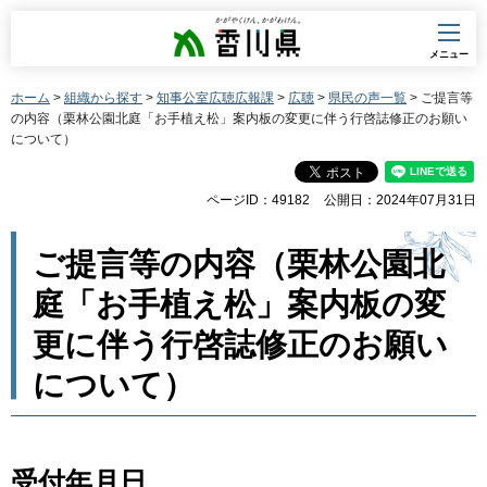
香川県
メニュー
ホーム
>
組織から探す
>
知事公室広聴広報課
>
広聴
>
県民の声一覧
> ご提言等
の内容（栗林公園北庭「お手植え松」案内板の変更に伴う行啓誌修正のお願い
について）
ページID：49182
公開日：2024年07月31日
ご提言等の内容（栗林公園北
庭「お手植え松」案内板の変
更に伴う行啓誌修正のお願い
について）
受付年月日