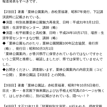
報道発表をすべきです。
【2項目】著書「栗林公園案内」赤松景福著、昭和7年発行。下記講
演資料に記載されている。
◆演題：特別名勝栗林公園魅力再発見、日時：平成31年3月12日、
場所：生涯学習センター、講師（略）
◆演題：松平頼重公と高松藩、日時：平成24年10月17日、場所：生
涯学習センターまなび館、講師（略）
◆「栗林公園ものがたり」栗林公園開園100年記念協賛、発行所
（略）、発行日：昭和50月3月1日
「栗林公園案内」が香川県庁に保管されているのではないですかと
いうご質問と推察し、確認しましたが、県では保管していませんで
した。
◆お聞きください、調査願います。栗林公園案内の内容文面（コピ
ー公開）、栗林公園誌【3項目】との関係。
【3項目】著書「栗林公園誌」赤松景福著、昭和7年10月5日発行。
目次・第一・各宮殿下御来園およびお手植え松写真の3ページが無く
て、はしがきの前に、別の記載がされている。隠ぺい！？
【4項目】大正11年11月「陸軍特別大演習」が行われる。摂政宮殿