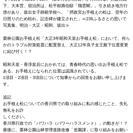
下、大本営、宿泊所は、松平頼壽伯邸「飛雲閣」。引き続き地方行
啓があり、坂出女子師範学校へ、「摂政宮お手植えの松は、翌年の
日照りのため枯れ、記念碑が建立された」≪236ふるさとの思いで
写真集、明治・大正・昭和、坂出≫
栗林公園お手植え松「大正3年昭和天皇お手植え松」において、何ら
かのトラブル対策処置に配置替え、大正12年良子女王殿下位置変更
に結び付く！？
昭和天皇・香淳皇后におかれては、青春時代の思い出お手植え松で
ある。お手植えになられた位置は認識されている。
1項目・2項目・3項目について知事からの回答をお願い申し上げま
す。
追記
お手植え松についての香川県での取り組みに私の感じたこと、失礼
無礼をお許
しください。
香川県行政での「パワハラ（パワーハラスメント）」の動きが！？
最後に、栗林公園山林管理道路改修「造園課」に取り組みをお願い