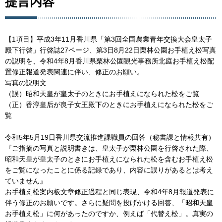
提言内容
【1項目】平成3年11月香川県「第3回全国農業青年交換大会皇太子
殿下行啓」行啓誌27ページ、第3日8月22日栗林公園お手植え松写真
の説明を、令和4年8月香川県栗林公園観光事務所北庭お手植え松配
置修正報道発表関連に伴い、修正のお願い。
写真の説明文
（誤）昭和天皇が皇太子のときにお手植えになられた松をご覧
（正）香淳皇后が良子女王殿下のときにお手植えになられた松をご
覧
令和5年5月19日香川県交流推進課職員の回答（秘書課と情報共有）
『ご指摘の写真と説明書きは、皇太子が栗林公園を行啓された際、
昭和天皇が皇太子のときにお手植えになられた松を含むお手植え松
をご覧になったことに係る記録であり、内容に誤りがあるとは考え
ていません』
お手植え松案内板文章修正過程と同じ表現、令和4年8月報道発表に
伴う修正のお願いです。さらに疑問を投げかける回答、「昭和天皇
お手植え松」に何があったのですか、例えば「代替え松」。真実の