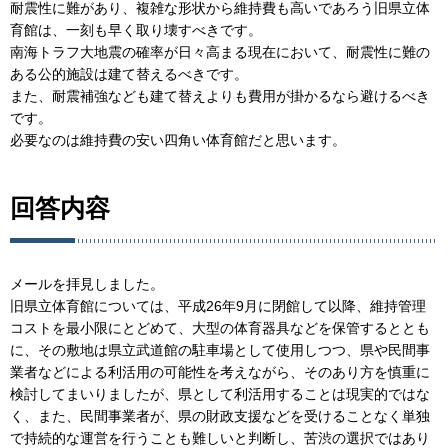
耐震性に難があり、複雑な形状から維持費も高いであろう旧県立体
育館は、一刻も早く取り壊すべきです。
南海トラフ大地震の確率が日々高まる現在において、耐震性に難の
ある公的施設は建て替えるべきです。
また、耐震補強なども建て替えよりも費用が掛かるなら避けるべき
です。
必要なのは維持費の安い四角い体育館だと思います。
回答内容
メールを拝見しました。
旧県立体育館については、平成26年9月に閉館して以降、維持管理
コストを最小限にとどめて、大型の体育器具などを保管するととも
に、その敷地は県立武道館の駐車場として使用しつつ、県や民間事
業者などによる利活用の可能性を考えながら、そのあり方を慎重に
検討してまいりましたが、県として利活用することは現実的ではな
く、また、民間事業者が、県の財政支援などを受けることなく単独
で持続的な運営を行うことも難しいと判断し、苦渋の選択ではあり