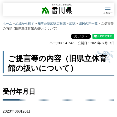
香川県
メニュー
ホーム
>
組織から探す
>
知事公室広聴広報課
>
広聴
>
県民の声一覧
> ご提言等
の内容（旧県立体育館の扱いについて）
ページID：41546
公開日：2023年07月07日
ご提言等の内容（旧県立体育
館の扱いについて）
受付年月日
2023年06月20日