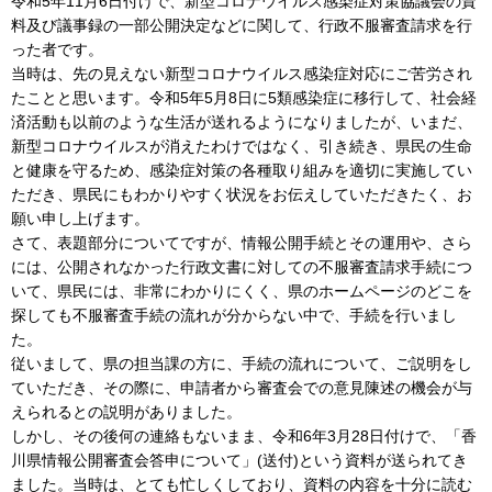
令和5年11月6日付けで、新型コロナウイルス感染症対策協議会の資
料及び議事録の一部公開決定などに関して、行政不服審査請求を行
った者です。
当時は、先の見えない新型コロナウイルス感染症対応にご苦労され
たことと思います。令和5年5月8日に5類感染症に移行して、社会経
済活動も以前のような生活が送れるようになりましたが、いまだ、
新型コロナウイルスが消えたわけではなく、引き続き、県民の生命
と健康を守るため、感染症対策の各種取り組みを適切に実施してい
ただき、県民にもわかりやすく状況をお伝えしていただきたく、お
願い申し上げます。
さて、表題部分についてですが、情報公開手続とその運用や、さら
には、公開されなかった行政文書に対しての不服審査請求手続につ
いて、県民には、非常にわかりにくく、県のホームページのどこを
探しても不服審査手続の流れが分からない中で、手続を行いまし
た。
従いまして、県の担当課の方に、手続の流れについて、ご説明をし
ていただき、その際に、申請者から審査会での意見陳述の機会が与
えられるとの説明がありました。
しかし、その後何の連絡もないまま、令和6年3月28日付けで、「香
川県情報公開審査会答申について」(送付)という資料が送られてき
ました。当時は、とても忙しくしており、資料の内容を十分に読む