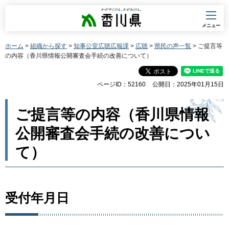
香川県
メニュー
ホーム
>
組織から探す
>
知事公室広聴広報課
>
広聴
>
県民の声一覧
> ご提言等
の内容（香川県情報公開審査会手続の改善について）
ページID：52160
公開日：2025年01月15日
ご提言等の内容（香川県情報
公開審査会手続の改善につい
て）
受付年月日