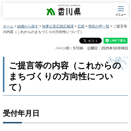
香川県
メニュー
ホーム
>
組織から探す
>
知事公室広聴広報課
>
広聴
>
県民の声一覧
> ご提言等
の内容（これからのまちづくりの方向性について）
ページID：57336
公開日：2025年10月08日
ご提言等の内容（これからの
まちづくりの方向性につい
て）
受付年月日