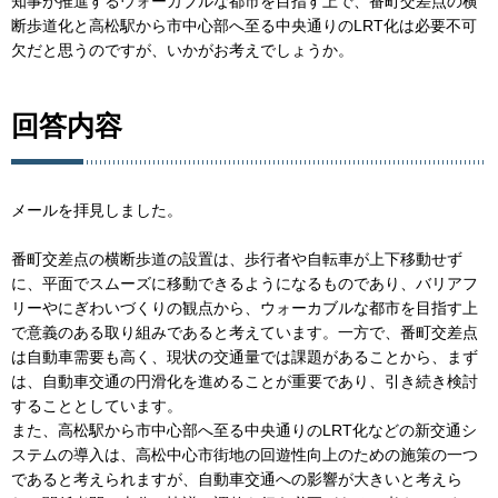
知事が推進するウォーカブルな都市を目指す上で、番町交差点の横
断歩道化と高松駅から市中心部へ至る中央通りのLRT化は必要不可
欠だと思うのですが、いかがお考えでしょうか。
回答内容
メールを拝見しました。
番町交差点の横断歩道の設置は、歩行者や自転車が上下移動せず
に、平面でスムーズに移動できるようになるものであり、バリアフ
リーやにぎわいづくりの観点から、ウォーカブルな都市を目指す上
で意義のある取り組みであると考えています。一方で、番町交差点
は自動車需要も高く、現状の交通量では課題があることから、まず
は、自動車交通の円滑化を進めることが重要であり、引き続き検討
することとしています。
また、高松駅から市中心部へ至る中央通りのLRT化などの新交通シ
ステムの導入は、高松中心市街地の回遊性向上のための施策の一つ
であると考えられますが、自動車交通への影響が大きいと考えら