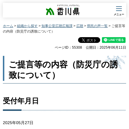
香川県
メニュー
ホーム
>
組織から探す
>
知事公室広聴広報課
>
広聴
>
県民の声一覧
> ご提言等
の内容（防災庁の誘致について）
ページID：55308
公開日：2025年06月11日
ご提言等の内容（防災庁の誘
致について）
受付年月日
2025年05月27日