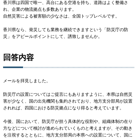
香川県は四国で唯一、高台にある空港を持ち、道路はよく整備さ
れ、企業の物流拠点も多数あります。
自然災害による被害額の少なさは、全国トップレベルです。
香川県なら、発災しても業務を継続できますという「防災庁の防
災」をアピールポイントにして、誘致しませんか。
回答内容
メールを拝見しました。
防災庁の設置についてはご提言にもありますように、本県は自然災
害が少なく、国の出先機関も集約されており、地方支分部局が設置
されれば、四国における防災拠点になり得ると考えています。
今後、国において、防災庁が担う具体的な役割や、組織体制の在り
方などについて検討が進められていくものと考えますが、その動き
を注視するとともに、地方支分部局の本県への設置について、国に