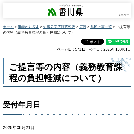
香川県
メニュー
ホーム
>
組織から探す
>
知事公室広聴広報課
>
広聴
>
県民の声一覧
> ご提言等
の内容（義務教育課程の負担軽減について）
ページID：57211
公開日：2025年10月01日
ご提言等の内容（義務教育課
程の負担軽減について）
受付年月日
2025年08月21日