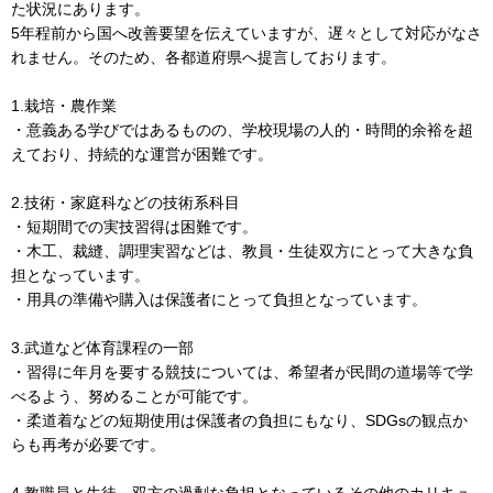
た状況にあります。
5年程前から国へ改善要望を伝えていますが、遅々として対応がなさ
れません。そのため、各都道府県へ提言しております。
1.栽培・農作業
・意義ある学びではあるものの、学校現場の人的・時間的余裕を超
えており、持続的な運営が困難です。
2.技術・家庭科などの技術系科目
・短期間での実技習得は困難です。
・木工、裁縫、調理実習などは、教員・生徒双方にとって大きな負
担となっています。
・用具の準備や購入は保護者にとって負担となっています。
3.武道など体育課程の一部
・習得に年月を要する競技については、希望者が民間の道場等で学
べるよう、努めることが可能です。
・柔道着などの短期使用は保護者の負担にもなり、SDGsの観点か
らも再考が必要です。
4.教職員と生徒、双方の過剰な負担となっているその他のカリキュ