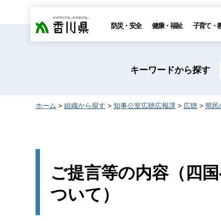
香川県
防災・安全
健康・福祉
子育て・
キーワードから探す
ホーム
>
組織から探す
>
知事公室広聴広報課
>
広聴
>
県民
ご提言等の内容（四国
ついて）