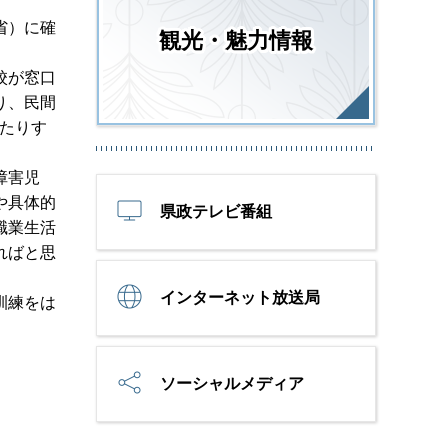
省）に確
観光・魅力情報
校が窓口
り、民間
たりす
障害児
や具体的
県政テレビ番組
職業生活
ればと思
インターネット放送局
訓練をは
ソーシャルメディア