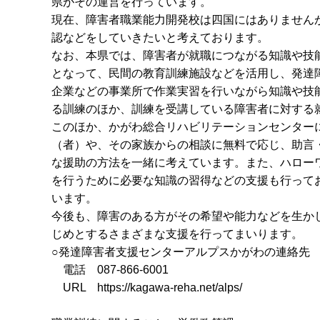
県がその運営を行っています。
現在、障害者職業能力開発校は四国にはありません
認などをしていきたいと考えております。
なお、本県では、障害者が就職につながる知識や技
となって、民間の教育訓練施設などを活用し、発達
企業などの事業所で作業実習を行いながら知識や技
る訓練のほか、訓練を受講している障害者に対する
このほか、かがわ総合リハビリテーションセンター
（者）や、その家族からの相談に無料で応じ、助言
な援助の方法を一緒に考えています。また、ハロー
を行うために必要な知識の習得などの支援も行って
います。
今後も、障害のある方がその希望や能力などを生か
じめとするさまざまな支援を行ってまいります。
○発達障害者支援センターアルプスかがわの連絡先
電話 087-866-6001
URL https://kagawa-reha.net/alps/